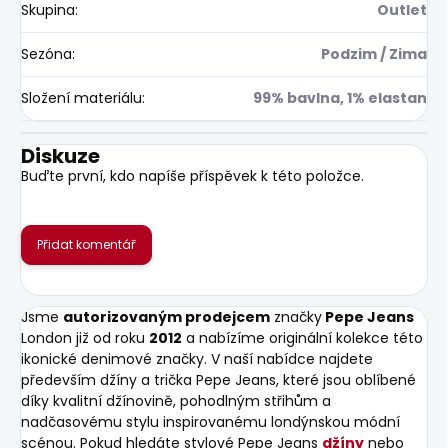
Skupina
:
Outlet
Sezóna
:
Podzim / Zima
Složení materiálu
:
99% bavlna, 1% elastan
Diskuze
Buďte první, kdo napíše příspěvek k této položce.
Přidat komentář
Jsme
autorizovaným prodejcem
značky
Pepe Jeans
London již od roku
2012
a nabízíme originální kolekce této
ikonické denimové značky. V naší nabídce najdete
především džíny a trička Pepe Jeans, které jsou oblíbené
díky kvalitní džínovině, pohodlným střihům a
nadčasovému stylu inspirovanému londýnskou módní
scénou. Pokud hledáte stylové Pepe Jeans
džíny
nebo