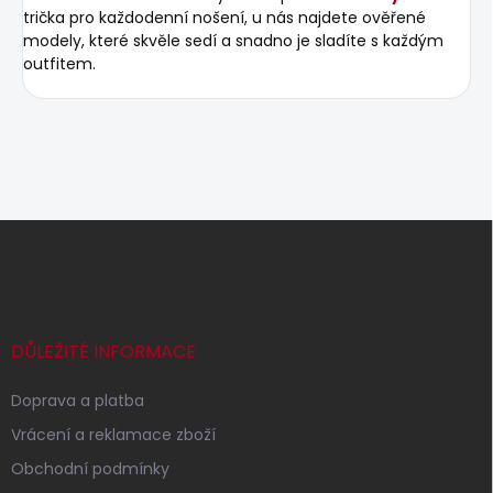
trička pro každodenní nošení, u nás najdete ověřené
modely, které skvěle sedí a snadno je sladíte s každým
outfitem.
Z
á
p
a
t
í
DŮLEŽITÉ INFORMACE
Doprava a platba
Vrácení a reklamace zboží
Obchodní podmínky