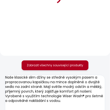
POSLEDNÍ ŠANCE
SKLADEM
SKLADEM
Dámské džíny SLIM
Dámské kraťasy MID
JEANS UHW
WAIST REGULAR
CHINO SHORT VANIA
595 Kč
1 042 Kč
Zobrazit všechny související produkty
Naše klasické slim džíny se středně vysokým pasem a
propracovanou kapsičkou na mince doplněné o dvojité
sedlo na zadní straně. Mají světle modrý odstín a měkký,
příjemný povrch, který zajišťuje komfort při nošení.
Vyrobené s využitím technologie Wiser Wash® pro šetrné
a odpovědné nakládání s vodou.