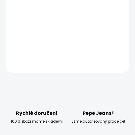
MOŽNOSTI DORUČENÍ
−
+
Přidat do košíku
Modelka měří 173 cm a má na sobě velikost W27 L32
DETAILNÍ INFORMACE
ZEPTAT SE
HLÍDAT
Rychlé doručení
Pepe Jeans®
100 % zboží máme skladem!
Jsme autorizovaný prodejce!