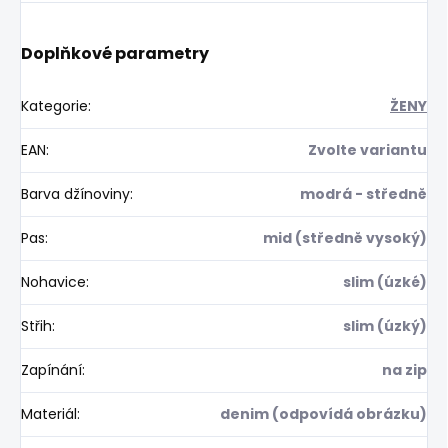
Doplňkové parametry
Kategorie
:
ŽENY
EAN
:
Zvolte variantu
Barva džínoviny
:
modrá - středně
Pas
:
mid (středně vysoký)
Nohavice
:
slim (úzké)
Střih
:
slim (úzký)
Zapínání
:
na zip
Materiál
:
denim (odpovídá obrázku)