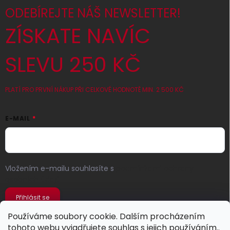
ODEBÍREJTE NÁŠ NEWSLETTER!
ZÍSKATE NAVÍC
SLEVU 250 KČ
PLATÍ PRO PRVNÍ NÁKUP PŘI CELKOVÉ HODNOTĚ MIN. 2 500 KČ
E-MAIL
Vložením e-mailu souhlasíte s
podmínkami ochrany
osobních údajů
Přihlásit se
Používáme soubory cookie. Dalším procházením
tohoto webu vyjadřujete souhlas s jejich používáním..