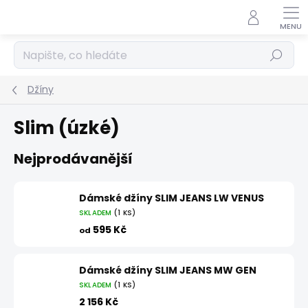
Přejít
na
obsah
Hledat
Džíny
Slim (úzké)
Nejprodávanější
Dámské džíny SLIM JEANS LW VENUS
SKLADEM
(1 KS)
595 Kč
od
Dámské džíny SLIM JEANS MW GEN
SKLADEM
(1 KS)
2 156 Kč