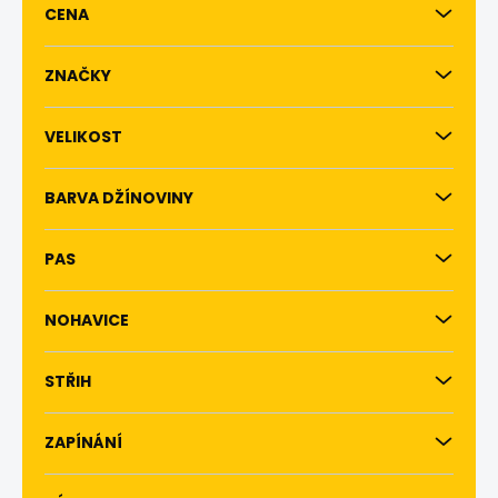
CENA
o
d
u
ZNAČKY
k
t
VELIKOST
ů
BARVA DŽÍNOVINY
PAS
NOHAVICE
STŘIH
ZAPÍNÁNÍ