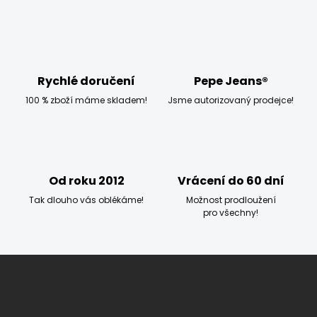
k
c
o
í
p
v
r
á
v
n
k
í
Rychlé doručení
Pepe Jeans®
y
v
100 % zboží máme skladem!
Jsme autorizovaný prodejce!
ý
p
i
s
u
Od roku 2012
Vrácení do 60 dní
Tak dlouho vás oblékáme!
Možnost prodloužení
pro všechny!
Z
á
p
a