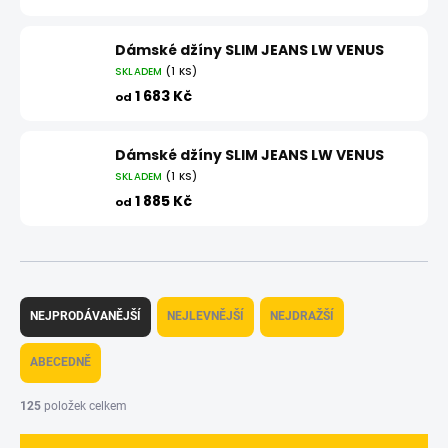
Dámské džíny SLIM JEANS LW VENUS
SKLADEM
(1 KS)
1 683 Kč
od
Dámské džíny SLIM JEANS LW VENUS
SKLADEM
(1 KS)
1 885 Kč
od
Ř
a
NEJPRODÁVANĚJŠÍ
NEJLEVNĚJŠÍ
NEJDRAŽŠÍ
z
e
ABECEDNĚ
n
í
125
položek celkem
p
r