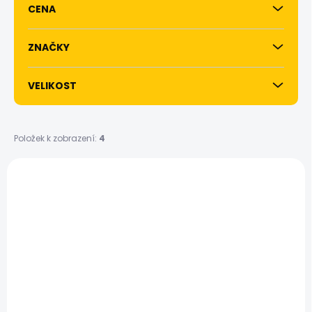
CENA
o
d
u
ZNAČKY
k
t
VELIKOST
ů
Položek k zobrazení:
4
V
ý
p
i
s
p
r
o
d
u