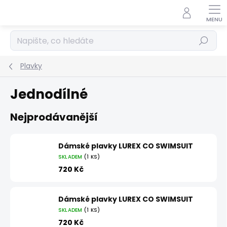
Přejít
na
obsah
Hledat
Plavky
Jednodílné
Nejprodávanější
Dámské plavky LUREX CO SWIMSUIT
SKLADEM
(1 KS)
720 Kč
Dámské plavky LUREX CO SWIMSUIT
SKLADEM
(1 KS)
720 Kč