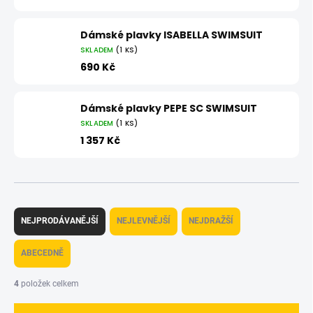
Dámské plavky ISABELLA SWIMSUIT
SKLADEM
(1 KS)
690 Kč
Dámské plavky PEPE SC SWIMSUIT
SKLADEM
(1 KS)
1 357 Kč
Ř
a
NEJPRODÁVANĚJŠÍ
NEJLEVNĚJŠÍ
NEJDRAŽŠÍ
z
e
ABECEDNĚ
n
í
4
položek celkem
p
r