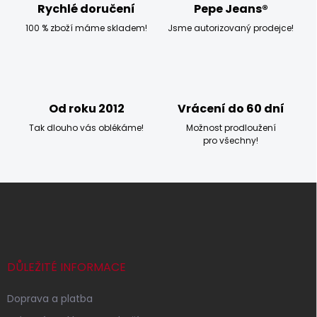
p
Rychlé doručení
Pepe Jeans®
r
100 % zboží máme skladem!
Jsme autorizovaný prodejce!
v
k
y
v
ý
p
Od roku 2012
Vrácení do 60 dní
i
s
Tak dlouho vás oblékáme!
Možnost prodloužení
u
pro všechny!
Z
á
p
a
t
í
DŮLEŽITÉ INFORMACE
Doprava a platba