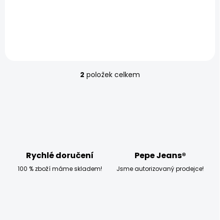
SKLADEM
SKLADEM
Dívčí kalhoty
Dívčí kalhoty
BABETTE
CAMILA
300 Kč
300 Kč
2
položek celkem
O
v
l
á
d
a
c
í
p
Rychlé doručení
Pepe Jeans®
r
100 % zboží máme skladem!
Jsme autorizovaný prodejce!
v
k
y
v
ý
p