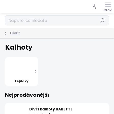
Přejít
na
obsah
Hledat
DÍVKY
Kalhoty
Tepláky
Nejprodávanější
Dívčí kalhoty BABETTE