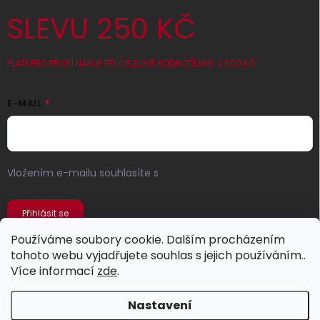
SLEVU 250 KČ
PLATÍ PRO PRVNÍ NÁKUP PŘI CELKOVÉ HODNOTĚ MIN. 2 500 KČ
E-MAIL
Vložením e-mailu souhlasíte s
podmínkami ochrany
osobních údajů
Přihlásit se
Používáme soubory cookie. Dalším procházením
tohoto webu vyjadřujete souhlas s jejich používáním..
Více informací
zde
.
Nastavení