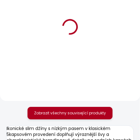
BESTSELLER
BESTSELLER
SKLADEM
SKLADEM
Pánské džíny
Pánské tričko JACKO
STRAIGHT JEANS
456 Kč
CASH FS BALTIC LT
BLUE
1 950 Kč
Zobrazit všechny související produkty
Ikonické slim džíny s nízkým pasem v klasickém
5kapsovém provedení doplňují výraznější švy a