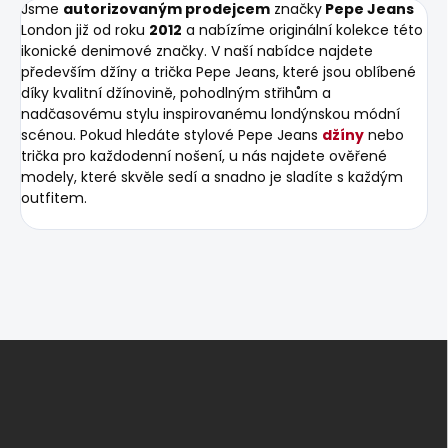
Jsme
autorizovaným prodejcem
značky
Pepe Jeans
London již od roku
2012
a nabízíme originální kolekce této
ikonické denimové značky. V naší nabídce najdete
především džíny a trička Pepe Jeans, které jsou oblíbené
díky kvalitní džínovině, pohodlným střihům a
nadčasovému stylu inspirovanému londýnskou módní
scénou. Pokud hledáte stylové Pepe Jeans
džíny
nebo
trička pro každodenní nošení, u nás najdete ověřené
modely, které skvěle sedí a snadno je sladíte s každým
outfitem.
Z
á
p
a
t