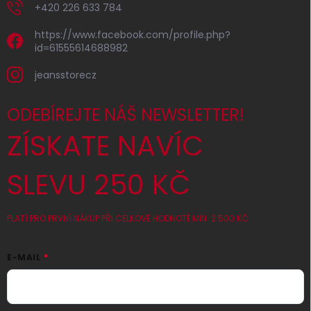
+420 226 633 784
https://www.facebook.com/profile.php?
id=61555614688982
jeansstorecz
ODEBÍREJTE NÁŠ NEWSLETTER!
ZÍSKATE NAVÍC
SLEVU 250 KČ
PLATÍ PRO PRVNÍ NÁKUP PŘI CELKOVÉ HODNOTĚ MIN. 2 500 KČ
E-MAIL