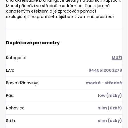
charakteristické brandingové detaily na zadních kapsách.
Model přichází ve středně modrém odstínu s jemně
obnošeným efektem a je zpracován pomocí
ekologičtějšího praní šetrnějšího k životnímu prostředí.
Doplňkové parametry
Kategorie
:
MUŽI
EAN
:
8445512003279
Barva džínoviny
:
modrá - středně
Pas
:
low (nízký)
Nohavice
:
slim (úzké)
Střih
:
slim (úzký)