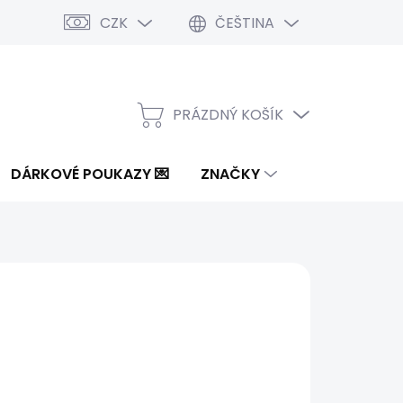
CZK
ČEŠTINA
PRÁZDNÝ KOŠÍK
NÁKUPNÍ
KOŠÍK
DÁRKOVÉ POUKAZY 💌
ZNAČKY
od
1 465 Kč