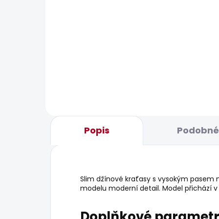
BESTSELLER
SKLADEM
Dámské džíny SOHO
Dám
REG
1 937 Kč
MAR
1 09
Popis
Podobné 
Slim džínové kraťasy s vysokým pasem maj
modelu moderní detail. Model přichází 
Doplňkové paramet