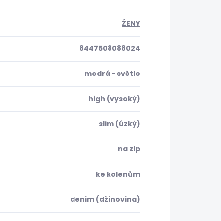
ŽENY
8447508088024
modrá - světle
high (vysoký)
slim (úzký)
na zip
ke kolenům
denim (džínovina)