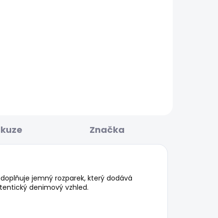
BESTSELLER
KLADEM
SKLADEM
Dámské džíny STRAIGHT
JEANS LW VENUS
1 937 Kč
skuze
Značka
m doplňuje jemný rozparek, který dodává
tentický denimový vzhled.