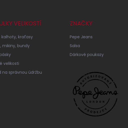
ULKY VELIKOSTÍ
ZNAČKY
 kalhoty, kraťasy
Pepe Jeans
a, mikiny, bundy
Salsa
 pásky
Dárkové poukazy
 velikosti
 na správnou údržbu