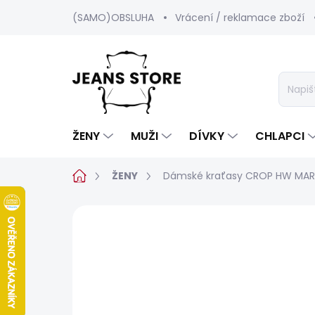
Přejít
(SAMO)OBSLUHA
Vrácení / reklamace zboží
na
obsah
ŽENY
MUŽI
DÍVKY
CHLAPCI
Domů
ŽENY
Dámské kraťasy CROP HW MA
Neohodnoceno
Podrobnosti hod
SALECODE:SRPEN:15:%