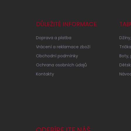
Z
á
p
a
DŮLEŽITÉ INFORMACE
TAB
t
í
Doprava a platba
Džíny,
Vrácení a reklamace zboží
Tričk
Obchodní podmínky
Boty,
Ochrana osobních údajů
Dětské
Kontakty
Návod
ODEBÍREJTE NÁŠ