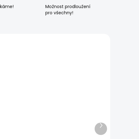
ékáme!
Možnost prodloužení
pro všechny!
Další
produkt