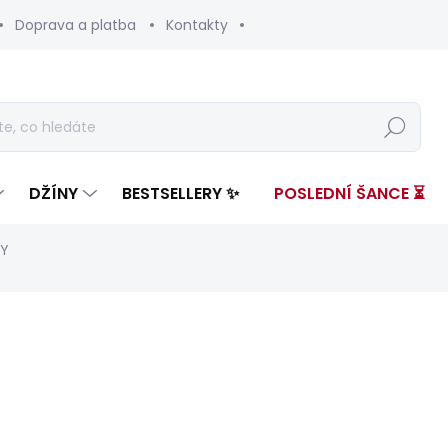
Doprava a platba
Kontakty
Hledat
DŽÍNY
BESTSELLERY ✨
POSLEDNÍ ŠANCE ⏳
RY
nocení
ZNAČKA:
PEPE JEANS
od 2 599 Kč
Měrná
ZVOLTE VARIANTU
cena: