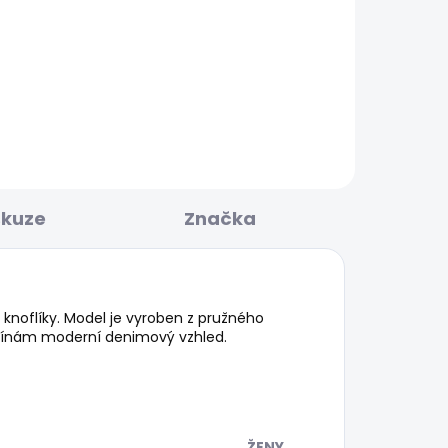
POSLEDNÍ ŠANCE
KLADEM
SKLADEM
OMA
Dámské džíny DION
595 Kč
skuze
Značka
knoflíky. Model je vyroben z pružného
žínám moderní denimový vzhled.
ŽENY