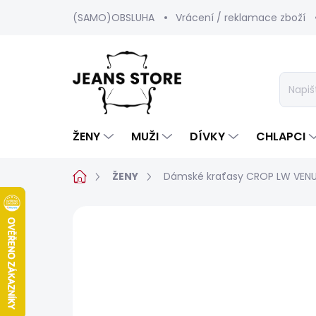
Přejít
(SAMO)OBSLUHA
Vrácení / reklamace zboží
na
obsah
ŽENY
MUŽI
DÍVKY
CHLAPCI
Domů
ŽENY
Dámské kraťasy CROP LW VEN
Neohodnoceno
Podrobnosti hod
BESTSELLER
SALECODE:SRPEN:15:%