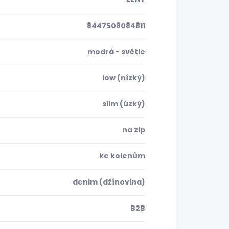
8447508084811
modrá - světle
low (nízký)
slim (úzký)
na zip
ke kolenům
denim (džínovina)
B2B