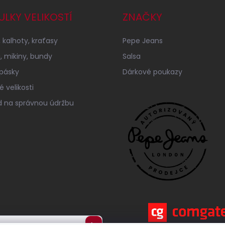
ULKY VELIKOSTÍ
ZNAČKY
 kalhoty, kraťasy
Pepe Jeans
a, mikiny, bundy
Salsa
 pásky
Dárkové poukazy
 velikosti
 na správnou údržbu