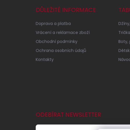
p
a
DŮLEŽITÉ INFORMACE
TAB
t
í
Doprava a platba
Džíny,
Vrácení a reklamace zboží
Tričk
Obchodní podmínky
Boty,
Ochrana osobních údajů
Dětské
Kontakty
Návod
ODEBÍRAT NEWSLETTER