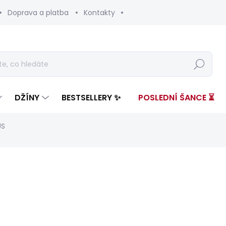
Doprava a platba
Kontakty
Hledat
DŽÍNY
BESTSELLERY ✨
POSLEDNÍ ŠANCE ⏳
US
nocení
ZNAČKA:
PEPE JEANS
2 599 Kč
1 46
Měrná
ZVOLTE VARIANTU
cena: