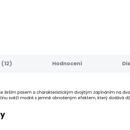
BESTSELLER
SKLADEM
S
ké tričko MILLIE
Dámské tričko BLO
 Kč
548 Kč
(12)
Hodnocení
Di
se širším pasem a charakteristickým dvojitým zapínáním na dva 
tínu svěží modré s jemně obnošeným efektem, který dodává d
ry