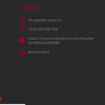
KONTAKT
info
@
jeans-store.cz
+420 226 633 784
https://www.facebook.com/profile.php?
id=61555614688982
jeansstorecz