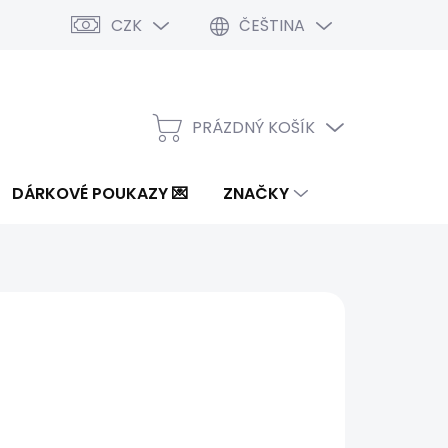
CZK
ČEŠTINA
PRÁZDNÝ KOŠÍK
NÁKUPNÍ
KOŠÍK
DÁRKOVÉ POUKAZY 💌
ZNAČKY
5 Kč