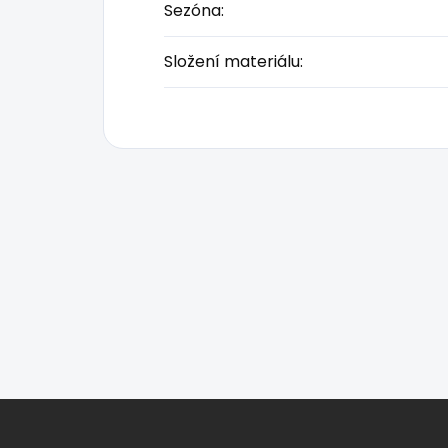
Sezóna
:
Složení materiálu
:
Z
á