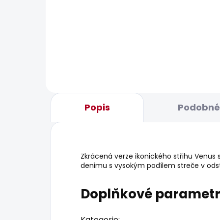
SKLADEM
Dámské tričko MAE
Dáms
506 Kč
610
Popis
Podobné 
Zkrácená verze ikonického střihu Venus 
denimu s vysokým podílem streče v ods
Doplňkové paramet
Kategorie
: