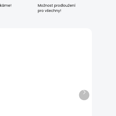
ékáme!
Možnost prodloužení
pro všechny!
Další
produkt