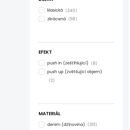
klasická
240
zkrácená
58
EFEKT
push in (zeštíhlující)
8
push up (zvětšující objem)
2
MATERIÁL
denim (džínovina)
313