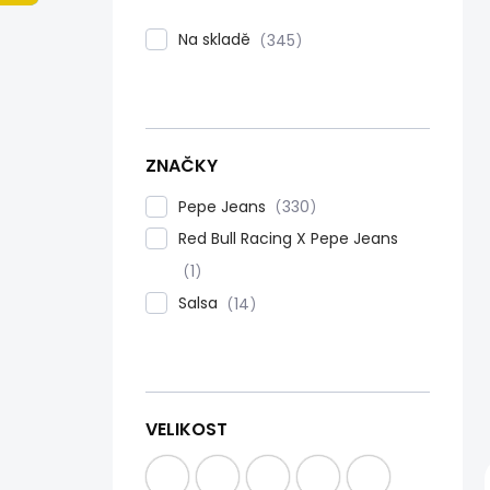
n
í
Na skladě
345
p
a
n
e
l
ZNAČKY
Pepe Jeans
330
Red Bull Racing X Pepe Jeans
1
Salsa
14
VELIKOST