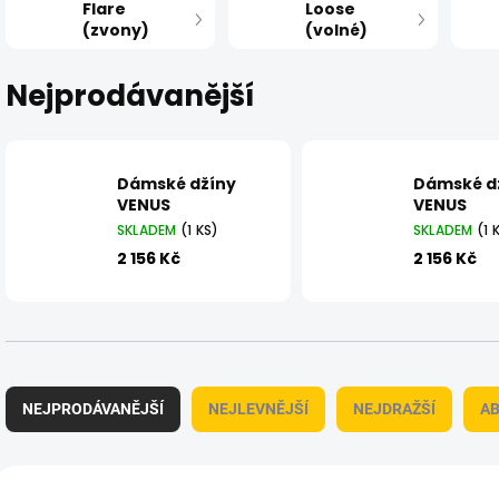
Flare
Loose
(zvony)
(volné)
Nejprodávanější
Dámské džíny
Dámské d
VENUS
VENUS
SKLADEM
(1 KS)
SKLADEM
(1 
2 156 Kč
2 156 Kč
Ř
a
NEJPRODÁVANĚJŠÍ
NEJLEVNĚJŠÍ
NEJDRAŽŠÍ
A
z
e
n
V
í