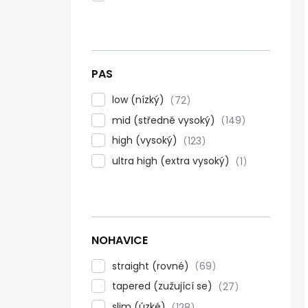
PAS
low (nízký)
72
mid (středně vysoký)
149
high (vysoký)
123
ultra high (extra vysoký)
1
NOHAVICE
straight (rovné)
69
tapered (zužující se)
27
slim (úzké)
128