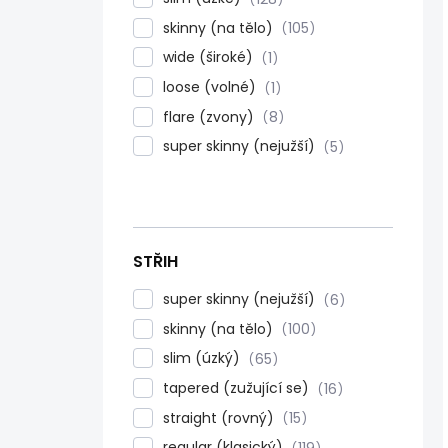
skinny (na tělo)
105
wide (široké)
1
loose (volné)
1
flare (zvony)
8
super skinny (nejužší)
5
STŘIH
super skinny (nejužší)
6
skinny (na tělo)
100
slim (úzký)
65
tapered (zužující se)
16
straight (rovný)
15
regular (klasický)