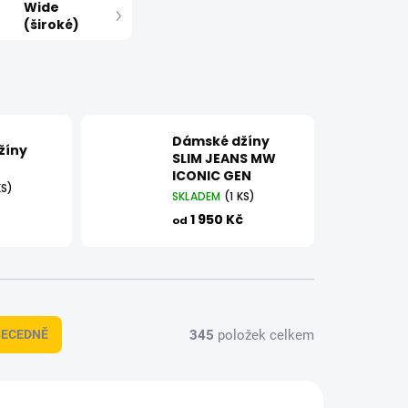
Wide
(široké)
Dámské džíny
žíny
SLIM JEANS MW
ICONIC GEN
KS)
SKLADEM
(1 KS)
1 950 Kč
od
345
položek celkem
BECEDNĚ