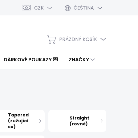
CZK
ČEŠTINA
PRÁZDNÝ KOŠÍK
NÁKUPNÍ
KOŠÍK
DÁRKOVÉ POUKAZY 💌
ZNAČKY
Tapered
Straight
(zužující
(rovné)
se)