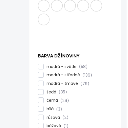
BARVA DŽÍNOVINY
modrá - světle
58
modrá - středně
136
modrá - tmavě
79
šedá
35
černá
29
bílá
3
růžová
2
béžová
1