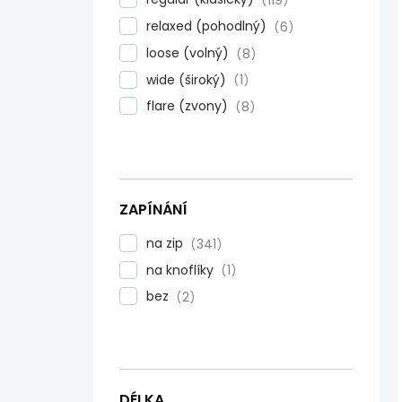
119
relaxed (pohodlný)
6
loose (volný)
8
wide (široký)
1
flare (zvony)
8
ZAPÍNÁNÍ
na zip
341
na knoflíky
1
bez
2
DÉLKA