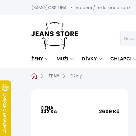
Přejít
(SAMO)OBSLUHA
Vrácení / reklamace zboží
na
obsah
ŽENY
MUŽI
DÍVKY
CHLAPCI
Domů
ŽENY
Džíny
P
o
s
CENA
t
332
Kč
2609
Kč
r
a
n