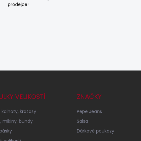
prodejce!
ULKY VELIKOSTÍ
ZNAČKY
 kalhoty, kraťasy
Pepe Jeans
a, mikiny, bundy
Salsa
 pásky
Dárkové poukazy
 velikosti