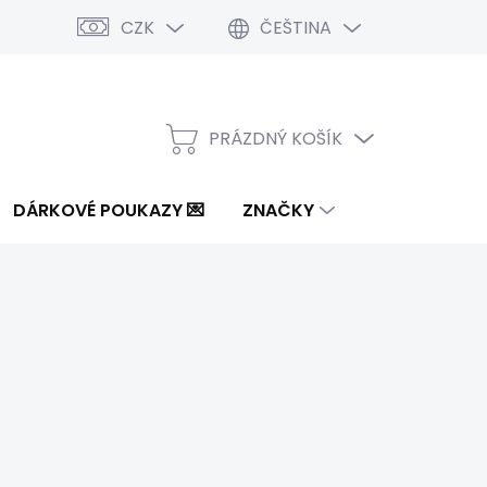
CZK
ČEŠTINA
PRÁZDNÝ KOŠÍK
NÁKUPNÍ
KOŠÍK
DÁRKOVÉ POUKAZY 💌
ZNAČKY