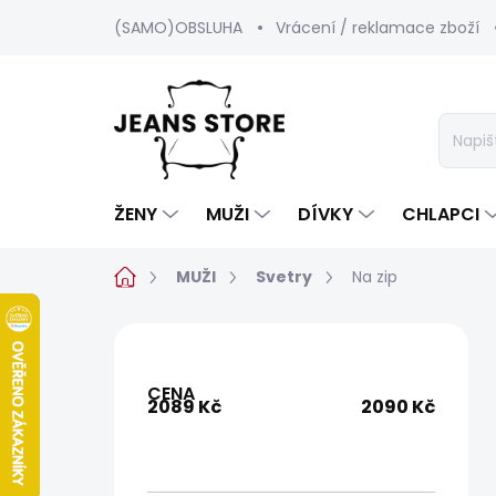
Přejít
(SAMO)OBSLUHA
Vrácení / reklamace zboží
na
obsah
ŽENY
MUŽI
DÍVKY
CHLAPCI
Domů
MUŽI
Svetry
Na zip
P
o
s
CENA
t
2089
Kč
2090
Kč
r
a
n