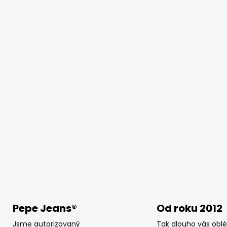
d
a
c
í
p
r
v
k
y
v
ý
p
i
s
u
Pepe Jeans®
Od roku 2012
Jsme autorizovaný
Tak dlouho vás obl