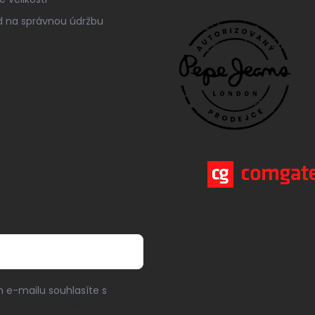
 na správnou údržbu
 e-mailu souhlasíte s
ami ochrany osobních údajů