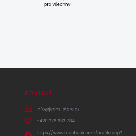
pro všechny!
KONTAKT
info
@
jeans-store.cz
+420 226 633 784
https://www.facebook.com/profile.php?