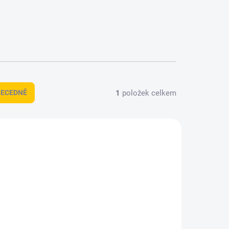
1
položek celkem
BECEDNĚ