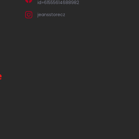
id=61555614688982
jeansstorecz