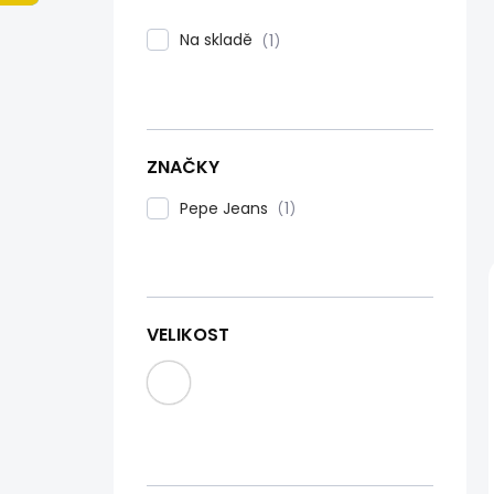
n
í
Na skladě
1
p
a
n
e
l
ZNAČKY
Pepe Jeans
1
VELIKOST