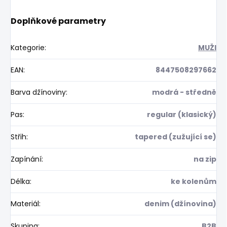
Doplňkové parametry
Kategorie
:
MUŽI
EAN
:
8447508297662
Barva džínoviny
:
modrá - středně
Pas
:
regular (klasický)
Střih
:
tapered (zužující se)
Zapínání
:
na zip
Délka
:
ke kolenům
Materiál
:
denim (džínovina)
Skupina
:
B2B