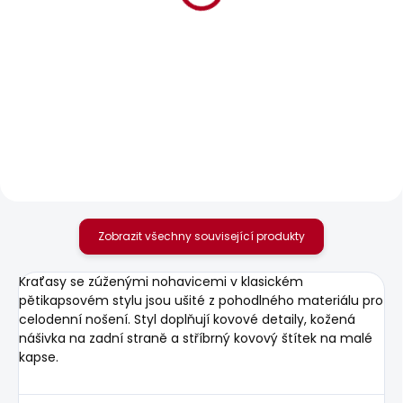
BESTSELLER
BESTSELLER
SKLADEM
SKLADEM
Pánské tričko JACKO
Pánské džíny
STRAIGHT JEANS
456 Kč
CASH FS BALTIC LT
BLUE
1 950 Kč
Zobrazit všechny související produkty
Kraťasy se zúženými nohavicemi v klasickém
pětikapsovém stylu jsou ušité z pohodlného materiálu pro
celodenní nošení. Styl doplňují kovové detaily, kožená
nášivka na zadní straně a stříbrný kovový štítek na malé
kapse.