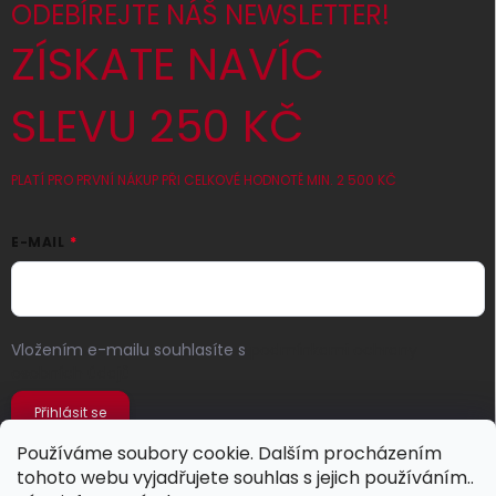
ODEBÍREJTE NÁŠ NEWSLETTER!
ZÍSKATE NAVÍC
SLEVU 250 KČ
PLATÍ PRO PRVNÍ NÁKUP PŘI CELKOVÉ HODNOTĚ MIN. 2 500 KČ
E-MAIL
Vložením e-mailu souhlasíte s
podmínkami ochrany
osobních údajů
Přihlásit se
Používáme soubory cookie. Dalším procházením
tohoto webu vyjadřujete souhlas s jejich používáním..