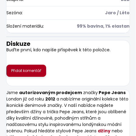
Sezóna
:
Jaro / Léto
Složení materiálu
:
99% bavlna, 1% elastan
Diskuze
Buďte první, kdo napíše příspěvek k této položce.
Přidat komentář
Jsme
autorizovaným prodejcem
značky
Pepe Jeans
London již od roku
2012
a nabízíme originální kolekce této
ikonické denimové značky. V naší nabídce najdete
především džíny a trička Pepe Jeans, které jsou oblíbené
díky kvalitní džínovině, pohodlným střihům a
nadčasovému stylu inspirovanému londýnskou módní
scénou. Pokud hledáte stylové Pepe Jeans
džíny
nebo