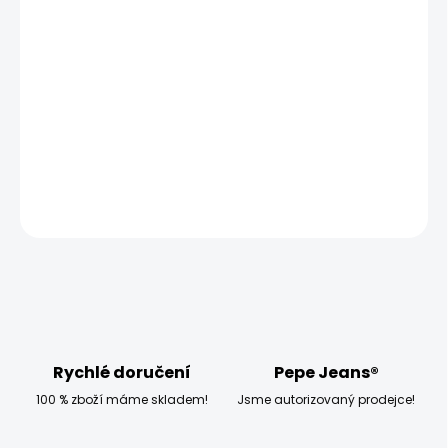
MŮŽEME DORUČIT UŽ:
ZVOLTE VARIANTU
MOŽNOSTI DORUČENÍ
−
+
Přidat do košíku
DETAILNÍ INFORMACE
ZEPTAT SE
HLÍDAT
Rychlé doručení
Pepe Jeans®
100 % zboží máme skladem!
Jsme autorizovaný prodejce!