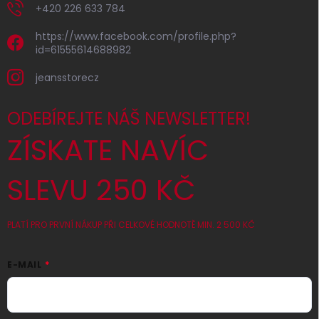
+420 226 633 784
https://www.facebook.com/profile.php?
id=61555614688982
jeansstorecz
ODEBÍREJTE NÁŠ NEWSLETTER!
ZÍSKATE NAVÍC
SLEVU 250 KČ
PLATÍ PRO PRVNÍ NÁKUP PŘI CELKOVÉ HODNOTĚ MIN. 2 500 KČ
E-MAIL