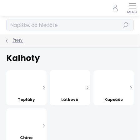
Přejít
na
obsah
Hledat
ŽENY
Kalhoty
Tepláky
Látkové
Kapsáče
Chino