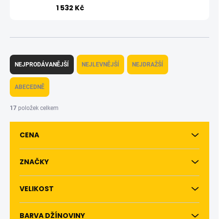
1 532 Kč
Ř
a
NEJPRODÁVANĚJŠÍ
NEJLEVNĚJŠÍ
NEJDRAŽŠÍ
z
e
ABECEDNĚ
n
í
17
položek celkem
p
r
CENA
o
d
u
ZNAČKY
k
t
VELIKOST
ů
BARVA DŽÍNOVINY