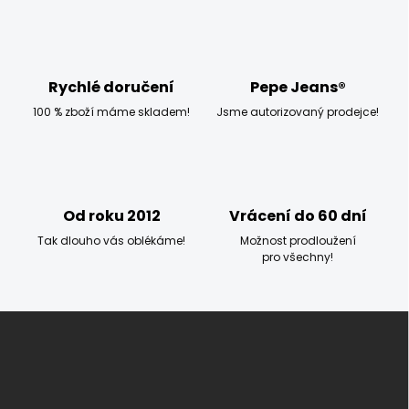
d
a
c
í
p
Rychlé doručení
Pepe Jeans®
r
100 % zboží máme skladem!
Jsme autorizovaný prodejce!
v
k
y
v
ý
p
Od roku 2012
Vrácení do 60 dní
i
s
Tak dlouho vás oblékáme!
Možnost prodloužení
u
pro všechny!
Z
á
p
a
t