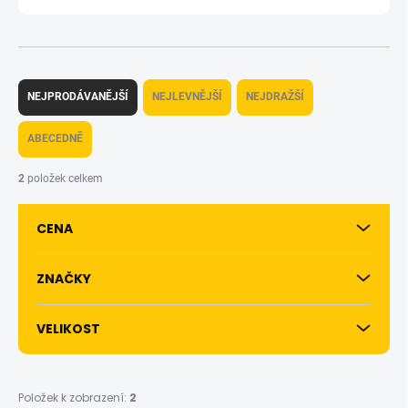
Ř
a
NEJPRODÁVANĚJŠÍ
NEJLEVNĚJŠÍ
NEJDRAŽŠÍ
z
e
ABECEDNĚ
n
í
2
položek celkem
p
r
CENA
o
d
u
ZNAČKY
k
t
VELIKOST
ů
Položek k zobrazení:
2