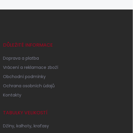
Z
á
p
a
t
í
DŮLEŽITÉ INFORMACE
Doprava a platba
Vrácení a reklamace zboží
Obchodní podmínky
Ochrana osobních údajů
Kontakty
TABULKY VELIKOSTÍ
Džíny, kalhoty, kraťasy