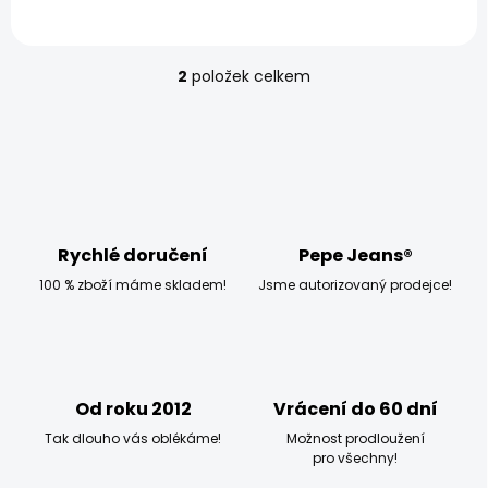
360 Kč
2
položek celkem
O
v
l
á
d
a
c
í
p
Rychlé doručení
Pepe Jeans®
r
100 % zboží máme skladem!
Jsme autorizovaný prodejce!
v
k
y
v
ý
p
Od roku 2012
Vrácení do 60 dní
i
s
Tak dlouho vás oblékáme!
Možnost prodloužení
u
pro všechny!