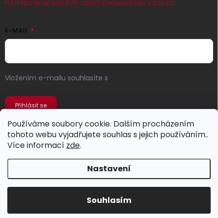
PLATÍ PRO PRVNÍ NÁKUP PŘI CELKOVÉ HODNOTĚ MIN. 2 500 KČ
E-MAIL
Vložením e-mailu souhlasíte s
podmínkami ochrany
osobních údajů
Přihlásit se
Používáme soubory cookie. Dalším procházením
tohoto webu vyjadřujete souhlas s jejich používáním..
Více informací
zde
.
Nastavení
Copyright 2026
Jeans Store
. Všechna práva vyhrazena.
Souhlasím
Vytvořil Shoptet