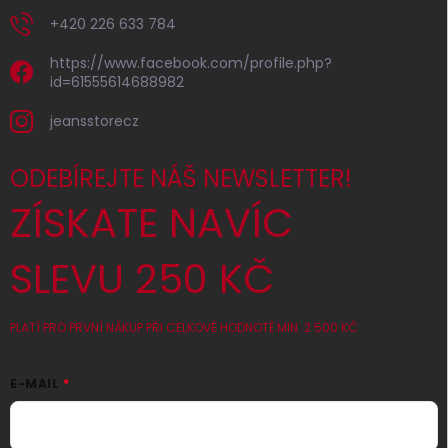
+420 226 633 784
https://www.facebook.com/profile.php?
id=61555614688982
jeansstorecz
ODEBÍREJTE NÁŠ NEWSLETTER!
ZÍSKATE NAVÍC
SLEVU 250 KČ
PLATÍ PRO PRVNÍ NÁKUP PŘI CELKOVÉ HODNOTĚ MIN. 2 500 KČ
E-MAIL