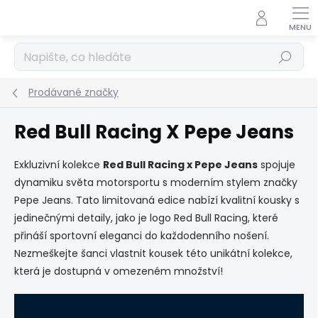
Přejít
na
obsah
Hledat
Prodávané značky
Red Bull Racing X Pepe Jeans
Exkluzivní kolekce
Red Bull Racing x Pepe Jeans
spojuje
dynamiku světa motorsportu s moderním stylem značky
Pepe Jeans. Tato limitovaná edice nabízí kvalitní kousky s
jedinečnými detaily, jako je logo Red Bull Racing, které
přináší sportovní eleganci do každodenního nošení.
Nezmeškejte šanci vlastnit kousek této unikátní kolekce,
která je dostupná v omezeném množství!