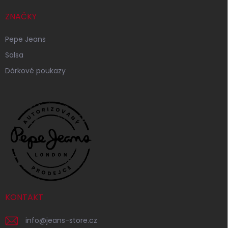
ZNAČKY
Pepe Jeans
Salsa
Dárkové poukazy
KONTAKT
info
@
jeans-store.cz