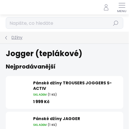
Přejít
na
obsah
Hledat
Džíny
Jogger (teplákové)
Nejprodávanější
Pánské džíny TROUSERS JOGGERS S-
ACTIV
SKLADEM
(1 KS)
1 999 Kč
Pánské džíny JAGGER
SKLADEM
(1 KS)