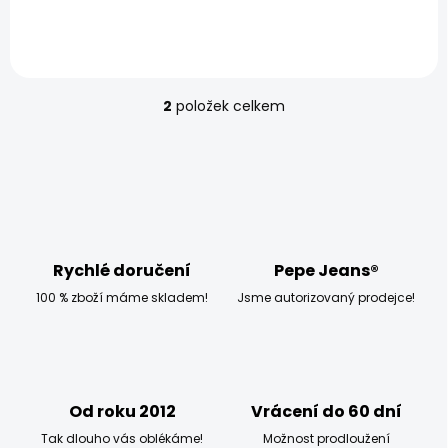
S-ACTIV
2 395 Kč
1 999 Kč
2
položek celkem
O
v
l
á
d
a
c
í
p
Rychlé doručení
Pepe Jeans®
r
100 % zboží máme skladem!
Jsme autorizovaný prodejce!
v
k
y
v
ý
p
Od roku 2012
Vrácení do 60 dní
i
s
Tak dlouho vás oblékáme!
Možnost prodloužení