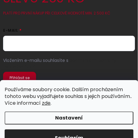
PLATÍ PRO PRVNÍ NÁKUP PŘI CELKOVÉ HODNOTĚ MIN. 2 500 KČ
E-MAIL
Vložením e-mailu souhlasíte s
podmínkami ochrany
osobních údajů
Přihlásit se
Používáme soubory cookie. Dalším procházením
tohoto webu vyjadřujete souhlas s jejich používáním..
Více informací
zde
.
Nastavení
Copyright 2026
Jeans Store
. Všechna práva vyhrazena.
Souhlasím