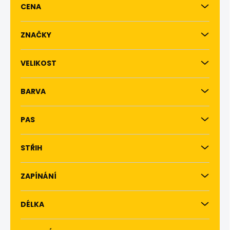
CENA
o
d
u
ZNAČKY
k
t
VELIKOST
ů
BARVA
PAS
STŘIH
ZAPÍNÁNÍ
DÉLKA