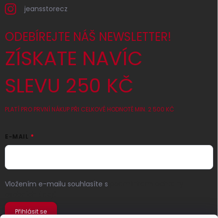
jeansstorecz
ODEBÍREJTE NÁŠ NEWSLETTER!
ZÍSKATE NAVÍC
SLEVU 250 KČ
PLATÍ PRO PRVNÍ NÁKUP PŘI CELKOVÉ HODNOTĚ MIN. 2 500 KČ
E-MAIL
Vložením e-mailu souhlasíte s
podmínkami ochrany
osobních údajů
Přihlásit se