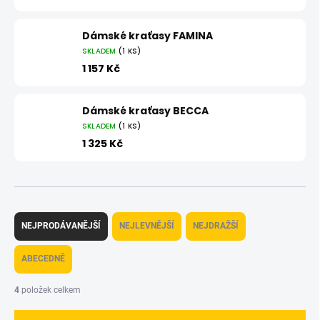
Dámské kraťasy FAMINA
SKLADEM
(1 KS)
1 157 Kč
Dámské kraťasy BECCA
SKLADEM
(1 KS)
1 325 Kč
Ř
a
NEJPRODÁVANĚJŠÍ
NEJLEVNĚJŠÍ
NEJDRAŽŠÍ
z
e
ABECEDNĚ
n
í
4
položek celkem
p
r