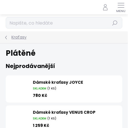
Přejít
na
obsah
Hledat
Kraťasy
Plátěné
Nejprodávanější
Dámské kraťasy JOYCE
SKLADEM
(1 KS)
780 Kč
Dámské kraťasy VENUS CROP
SKLADEM
(1 KS)
1 259 Kč