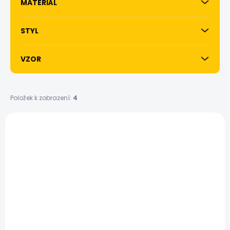
MATERIÁL
STYL
VZOR
Položek k zobrazení:
4
V
ý
p
i
s
p
r
o
d
u