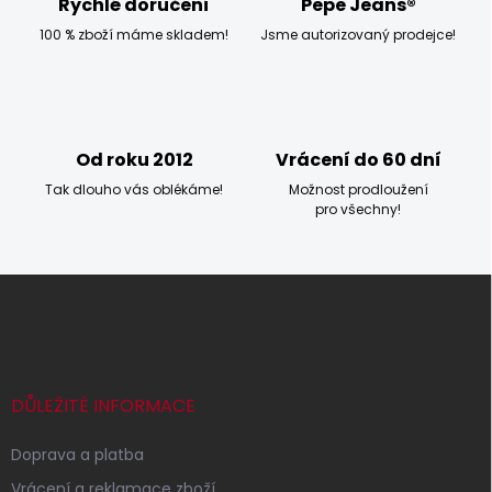
p
Rychlé doručení
Pepe Jeans®
r
100 % zboží máme skladem!
Jsme autorizovaný prodejce!
v
k
y
v
ý
p
Od roku 2012
Vrácení do 60 dní
i
s
Tak dlouho vás oblékáme!
Možnost prodloužení
u
pro všechny!
Z
á
p
a
t
í
DŮLEŽITÉ INFORMACE
Doprava a platba
Vrácení a reklamace zboží