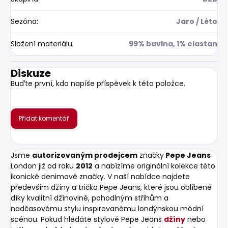
Sezóna
:
Jaro / Léto
Složení materiálu
:
99% bavlna, 1% elastan
Diskuze
Buďte první, kdo napíše příspěvek k této položce.
Přidat komentář
Jsme
autorizovaným prodejcem
značky
Pepe Jeans
London již od roku
2012
a nabízíme originální kolekce této
ikonické denimové značky. V naší nabídce najdete
především džíny a trička Pepe Jeans, které jsou oblíbené
díky kvalitní džínovině, pohodlným střihům a
nadčasovému stylu inspirovanému londýnskou módní
scénou. Pokud hledáte stylové Pepe Jeans
džíny
nebo