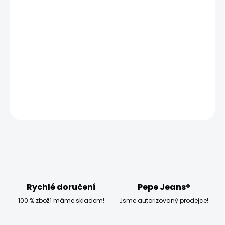
MŮŽEME DORUČIT UŽ:
ZVOLTE VARIANTU
MOŽNOSTI DORUČENÍ
−
+
Přidat do košíku
DETAILNÍ INFORMACE
ZEPTAT SE
HLÍDAT
Rychlé doručení
Pepe Jeans®
100 % zboží máme skladem!
Jsme autorizovaný prodejce!