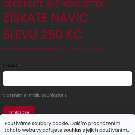
ODEBÍREJTE NÁŠ NEWSLETTER!
ZÍSKATE NAVÍC
SLEVU 250 KČ
PLATÍ PRO PRVNÍ NÁKUP PŘI CELKOVÉ HODNOTĚ MIN. 2 500 KČ
E-MAIL
Vložením e-mailu souhlasíte s
podmínkami ochrany
osobních údajů
Přihlásit se
Používáme soubory cookie. Dalším procházením
tohoto webu vyjadřujete souhlas s jejich používáním..