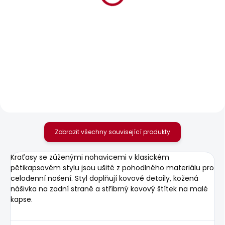
BESTSELLER
SKLADEM
SKLADEM
Pánské tričko GIO TEE
Pánské džíny TAPER
FIT STANLEY
610 Kč
1 870 Kč
od
Zobrazit všechny související produkty
Kraťasy se zúženými nohavicemi v klasickém
pětikapsovém stylu jsou ušité z pohodlného materiálu pro
celodenní nošení. Styl doplňují kovové detaily, kožená
nášivka na zadní straně a stříbrný kovový štítek na malé
kapse.