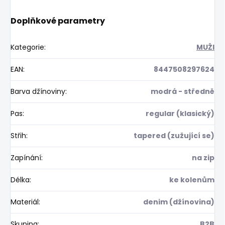
Doplňkové parametry
Kategorie
:
MUŽI
EAN
:
8447508297624
Barva džínoviny
:
modrá - středně
Pas
:
regular (klasický)
Střih
:
tapered (zužující se)
Zapínání
:
na zip
Délka
:
ke kolenům
Materiál
:
denim (džínovina)
Skupina
:
B2B