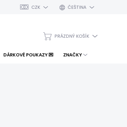
CZK
ČEŠTINA
PRÁZDNÝ KOŠÍK
NÁKUPNÍ
KOŠÍK
DÁRKOVÉ POUKAZY 💌
ZNAČKY