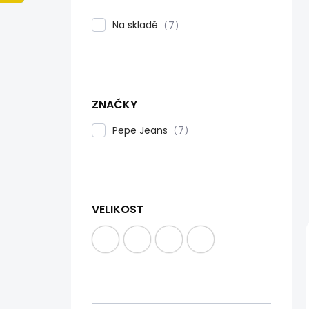
n
í
Na skladě
7
p
a
n
e
l
ZNAČKY
Pepe Jeans
7
VELIKOST