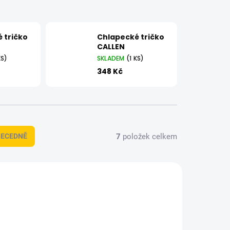
 tričko
Chlapecké tričko
CALLEN
KS)
SKLADEM
(1 KS)
348 Kč
7
položek celkem
BECEDNĚ