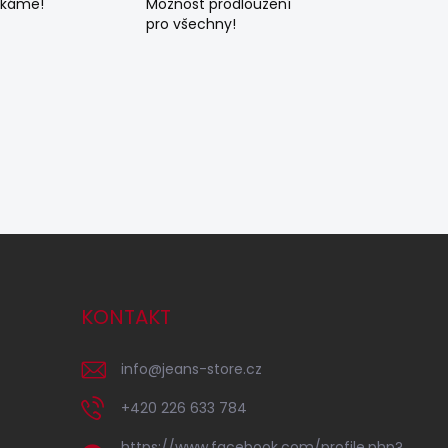
ékáme!
Možnost prodloužení
pro všechny!
KONTAKT
info
@
jeans-store.cz
+420 226 633 784
https://www.facebook.com/profile.php?