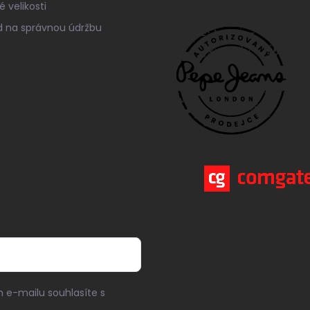
 velikosti
 na správnou údržbu
 e-mailu souhlasíte s
ami ochrany osobních údajů