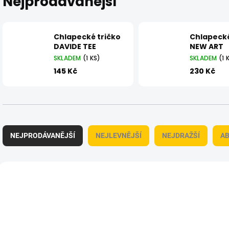
Nejprodávanější
Chlapecké tričko
Chlapecké
DAVIDE TEE
NEW ART
SKLADEM
(1 KS)
SKLADEM
(1 
145 Kč
230 Kč
Ř
a
NEJPRODÁVANĚJŠÍ
NEJLEVNĚJŠÍ
NEJDRAŽŠÍ
A
z
e
n
V
í
ý
p
p
r
i
o
s
d
p