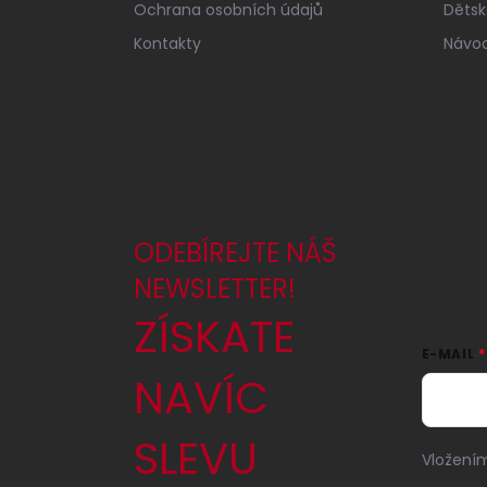
Ochrana osobních údajů
Dětské
Kontakty
Návod
ODEBÍREJTE NÁŠ
NEWSLETTER!
ZÍSKATE
E-MAIL
NAVÍC
SLEVU
Vložením
podmínk