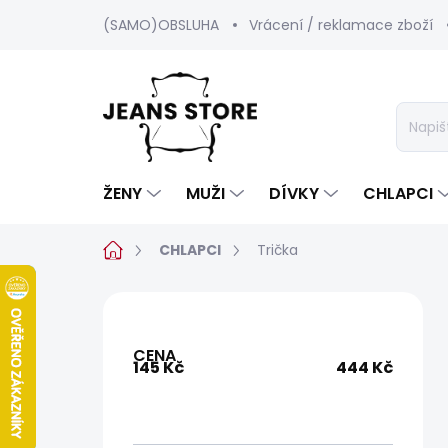
Přejít
(SAMO)OBSLUHA
Vrácení / reklamace zboží
na
obsah
ŽENY
MUŽI
DÍVKY
CHLAPCI
Domů
CHLAPCI
Trička
P
o
s
CENA
t
145
Kč
444
Kč
r
a
n