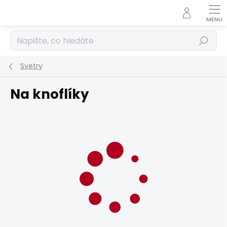
Přejít
na
obsah
Hledat
Svetry
Na knoflíky