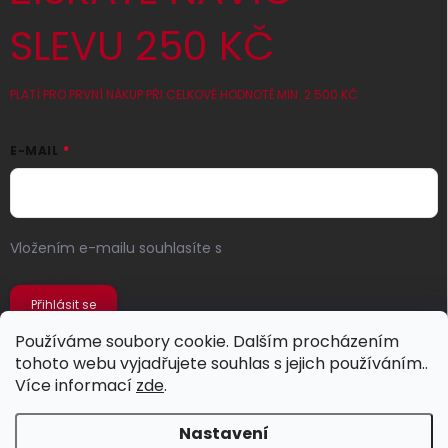
SLEVU 250 KČ
PLATÍ PRO PRVNÍ NÁKUP PŘI CELKOVÉ HODNOTĚ MIN. 2 500 KČ
E-MAIL
Vložením e-mailu souhlasíte s
podmínkami ochrany
osobních údajů
Přihlásit se
Používáme soubory cookie. Dalším procházením
tohoto webu vyjadřujete souhlas s jejich používáním..
Více informací
zde
.
Nastavení