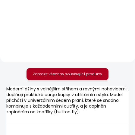
SKLADEM
SKLADEM
Pánské tričko
Pánské tričko JACKO
ORIGINAL BASIC 3N
506 Kč
548 Kč
Zobrazit všechny související produkty
Moderní džíny s volnějším střihem a rovnými nohavicemi
doplňují praktické cargo kapsy v utilitárním stylu. Model
přichází v univerzálním šedém praní, které se snadno
kombinuje s každodenními outfity, a je doplněn
zapínáním na knoflíky (button fly).