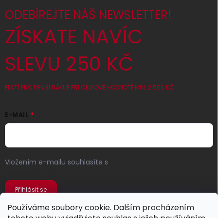
ODEBÍREJTE NÁŠ NEWSLETTER!
ZÍSKATE NAVÍC
SLEVU 250 KČ
PLATÍ PRO PRVNÍ NÁKUP PŘI CELKOVÉ HODNOTĚ MIN. 2 500 KČ
E-MAIL
Vložením e-mailu souhlasíte s
podmínkami ochrany
osobních údajů
Přihlásit se
Používáme soubory cookie. Dalším procházením