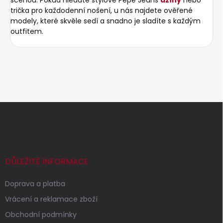
trička pro každodenní nošení, u nás najdete ověřené
modely, které skvěle sedí a snadno je sladíte s každým
outfitem.
Z
á
p
a
t
í
DŮLEŽITÉ INFORMACE
Doprava a platba
Vrácení a reklamace zboží
Obchodní podmínky