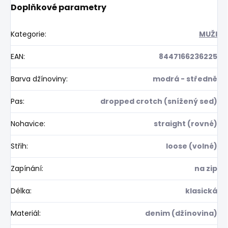
Doplňkové parametry
Kategorie
:
MUŽI
EAN
:
8447166236225
Barva džínoviny
:
modrá - středně
Pas
:
dropped crotch (snížený sed)
Nohavice
:
straight (rovné)
Střih
:
loose (volné)
Zapínání
:
na zip
Délka
:
klasická
Materiál
:
denim (džínovina)