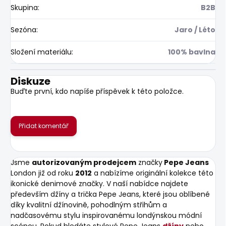
Skupina
:
B2B
Sezóna
:
Jaro / Léto
Složení materiálu
:
100% bavlna
Diskuze
Buďte první, kdo napíše příspěvek k této položce.
Přidat komentář
Jsme
autorizovaným prodejcem
značky
Pepe Jeans
London již od roku
2012
a nabízíme originální kolekce této
ikonické denimové značky. V naší nabídce najdete
především džíny a trička Pepe Jeans, které jsou oblíbené
díky kvalitní džínovině, pohodlným střihům a
nadčasovému stylu inspirovanému londýnskou módní
scénou. Pokud hledáte stylové Pepe Jeans
džíny
nebo