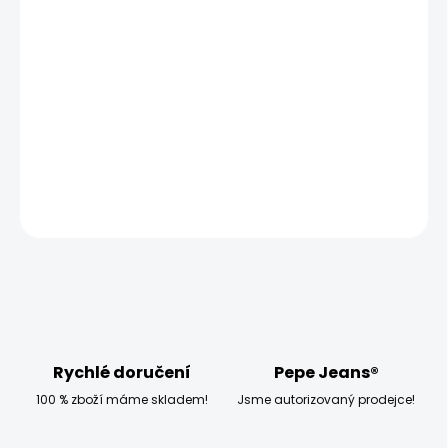
MŮŽEME DORUČIT UŽ:
ZVOLTE VARIANTU
MOŽNOSTI DORUČENÍ
−
+
Přidat do košíku
DETAILNÍ INFORMACE
ZEPTAT SE
HLÍDAT
Rychlé doručení
Pepe Jeans®
100 % zboží máme skladem!
Jsme autorizovaný prodejce!