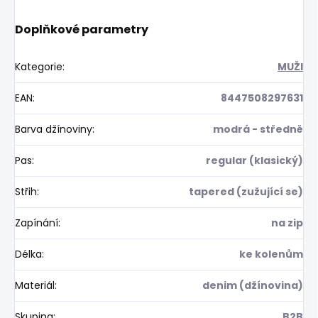
Doplňkové parametry
Kategorie
:
MUŽI
EAN
:
8447508297631
Barva džínoviny
:
modrá - středně
Pas
:
regular (klasický)
Střih
:
tapered (zužující se)
Zapínání
:
na zip
Délka
:
ke kolenům
Materiál
:
denim (džínovina)
Skupina
:
B2B