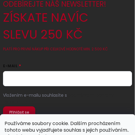
ODEBÍREJTE NÁŠ NEWSLETTER!
ZÍSKATE NAVÍC
SLEVU 250 KČ
PLATÍ PRO PRVNÍ NÁKUP PŘI CELKOVÉ HODNOTĚ MIN. 2 500 KČ
E-MAIL
Vložením e-mailu souhlasíte s
podmínkami ochrany
osobních údajů
Přihlásit se
Používáme soubory cookie. Dalším procházením
tohoto webu vyjadřujete souhlas s jejich používáním..