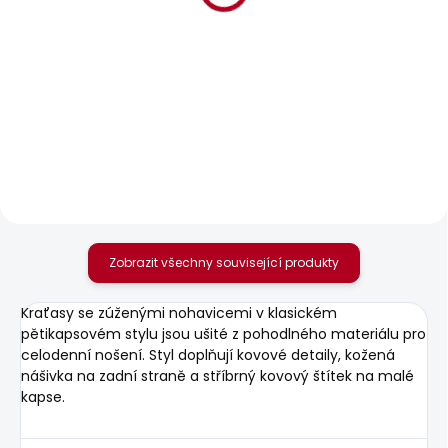
BESTSELLER
SKLADEM
SKLADEM
Pánské džíny
Pánské tričko SOREN
STRAIGHT JEANS
TEE
CASH
610 Kč
1 950 Kč
Zobrazit všechny související produkty
Kraťasy se zúženými nohavicemi v klasickém
pětikapsovém stylu jsou ušité z pohodlného materiálu pro
celodenní nošení. Styl doplňují kovové detaily, kožená
nášivka na zadní straně a stříbrný kovový štítek na malé
kapse.