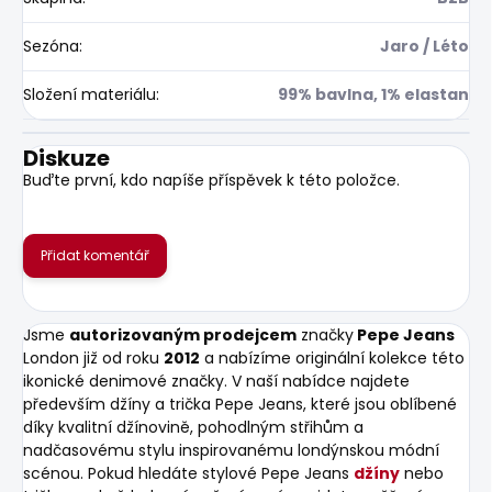
Sezóna
:
Jaro / Léto
Složení materiálu
:
99% bavlna, 1% elastan
Diskuze
Buďte první, kdo napíše příspěvek k této položce.
Přidat komentář
Jsme
autorizovaným prodejcem
značky
Pepe Jeans
London již od roku
2012
a nabízíme originální kolekce této
ikonické denimové značky. V naší nabídce najdete
především džíny a trička Pepe Jeans, které jsou oblíbené
díky kvalitní džínovině, pohodlným střihům a
nadčasovému stylu inspirovanému londýnskou módní
scénou. Pokud hledáte stylové Pepe Jeans
džíny
nebo