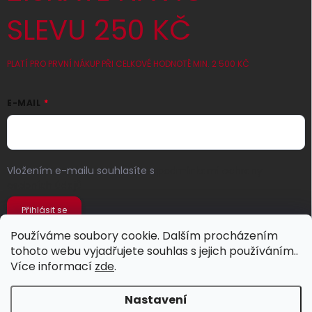
SLEVU 250 KČ
PLATÍ PRO PRVNÍ NÁKUP PŘI CELKOVÉ HODNOTĚ MIN. 2 500 KČ
E-MAIL
Vložením e-mailu souhlasíte s
podmínkami ochrany
osobních údajů
Přihlásit se
Používáme soubory cookie. Dalším procházením
tohoto webu vyjadřujete souhlas s jejich používáním..
Více informací
zde
.
Nastavení