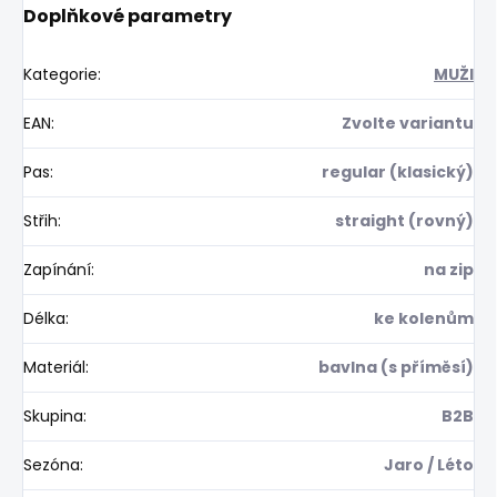
Doplňkové parametry
Kategorie
:
MUŽI
EAN
:
Zvolte variantu
Pas
:
regular (klasický)
Střih
:
straight (rovný)
Zapínání
:
na zip
Délka
:
ke kolenům
Materiál
:
bavlna (s příměsí)
Skupina
:
B2B
Sezóna
:
Jaro / Léto