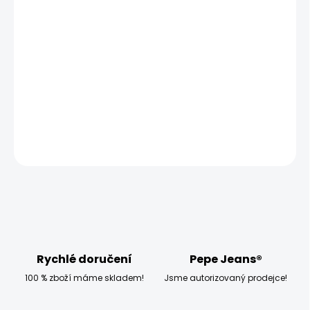
MOŽNOSTI DORUČENÍ
−
+
Přidat do košíku
Model měří 186 cm a má na sobě velikost W32
DETAILNÍ INFORMACE
ZEPTAT SE
HLÍDAT
Rychlé doručení
Pepe Jeans®
100 % zboží máme skladem!
Jsme autorizovaný prodejce!