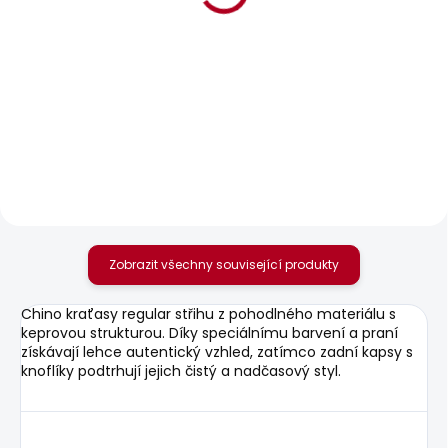
BESTSELLER
BESTSELLER
SKLADEM
SKLADEM
Pánské džíny SKINNY
Pánské tričko
JEANS FINSBURY
ORIGINAL BASIC 3N
1 209 Kč
548 Kč
Zobrazit všechny související produkty
Chino kraťasy regular střihu z pohodlného materiálu s
keprovou strukturou. Díky speciálnímu barvení a praní
získávají lehce autentický vzhled, zatímco zadní kapsy s
knoflíky podtrhují jejich čistý a nadčasový styl.