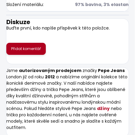
Složení materiálu
:
97% bavlna, 3% elastan
Diskuze
Buďte první, kdo napíše příspěvek k této položce.
Přidat komentář
Jsme
autorizovaným prodejcem
značky
Pepe Jeans
London již od roku
2012
a nabízíme originální kolekce této
ikonické denimové značky. V naší nabídce najdete
především džíny a trička Pepe Jeans, které jsou oblíbené
díky kvalitní džínovině, pohodlným střihům a
nadčasovému stylu inspirovanému londýnskou módní
scénou. Pokud hledáte stylové Pepe Jeans
džíny
nebo
trička pro každodenní nošení, u nás najdete ověřené
modely, které skvěle sedí a snadno je sladíte s každým
outfitem.