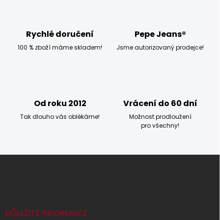
a
c
í
p
Rychlé doručení
Pepe Jeans®
r
100 % zboží máme skladem!
Jsme autorizovaný prodejce!
v
k
y
v
ý
p
Od roku 2012
Vrácení do 60 dní
i
s
Tak dlouho vás oblékáme!
Možnost prodloužení
u
pro všechny!
Z
á
p
a
t
í
DŮLEŽITÉ INFORMACE