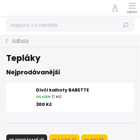
Přejít
na
obsah
Hledat
Kalhoty
Tepláky
Nejprodávanější
Dívčí kalhoty BABETTE
SKLADEM
(1 KS)
300 Kč
Ř
a