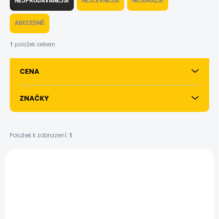
NEJPRODÁVANĚJŠÍ
NEJLEVNĚJŠÍ
NEJDRAŽŠÍ
z
e
ABECEDNĚ
n
í
1
položek celkem
p
r
CENA
o
d
u
ZNAČKY
k
t
ů
Položek k zobrazení:
1
V
ý
p
i
s
p
r