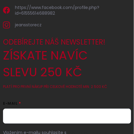
https://www.facebook.com/profile.php?
id=61555614688982
jeansstorecz
ODEBÍREJTE NÁŠ NEWSLETTER!
ZÍSKATE NAVÍC
SLEVU 250 KČ
PLATÍ PRO PRVNÍ NÁKUP PŘI CELKOVÉ HODNOTĚ MIN. 2 500 KČ
E-MAIL
Vložením e-mailu souhlasíte s
podmínkami ochrany