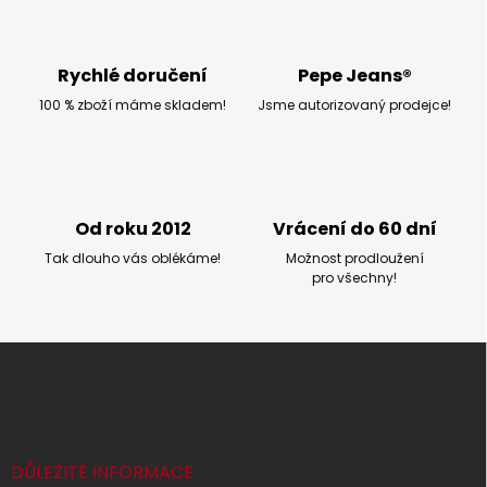
a
c
í
p
Rychlé doručení
Pepe Jeans®
r
100 % zboží máme skladem!
Jsme autorizovaný prodejce!
v
k
y
v
ý
p
Od roku 2012
Vrácení do 60 dní
i
s
Tak dlouho vás oblékáme!
Možnost prodloužení
u
pro všechny!
Z
á
p
a
t
í
DŮLEŽITÉ INFORMACE