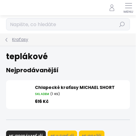
Přejít
na
obsah
Hledat
Kraťasy
teplákové
Nejprodávanější
Chlapecké kraťasy MICHAEL SHORT
SKLADEM
(1 KS)
616 Kč
Ř
a