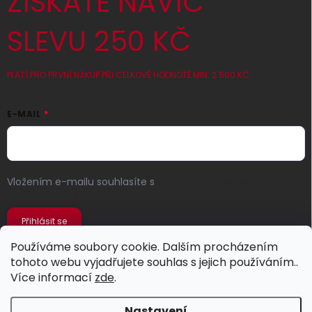
ZÍSKATE NAVÍC
SLEVU 250 KČ
PLATÍ PRO PRVNÍ NÁKUP PŘI CELKOVÉ HODNOTĚ MIN. 2 500 KČ
E-MAIL
Vložením e-mailu souhlasíte s
podmínkami ochrany
osobních údajů
Přihlásit se
Používáme soubory cookie. Dalším procházením
tohoto webu vyjadřujete souhlas s jejich používáním..
Více informací
zde
.
Nastavení