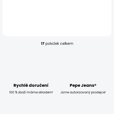
SKLADEM
Dámská bunda
SHERYL
1 200 Kč
17
položek celkem
O
v
l
á
d
a
c
í
p
Rychlé doručení
Pepe Jeans®
r
100 % zboží máme skladem!
Jsme autorizovaný prodejce!
v
k
y
v
ý