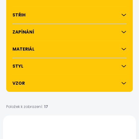
STŘIH
ZAPÍNÁNÍ
MATERIÁL
STYL
VZOR
Položek k zobrazení:
17
V
ý
p