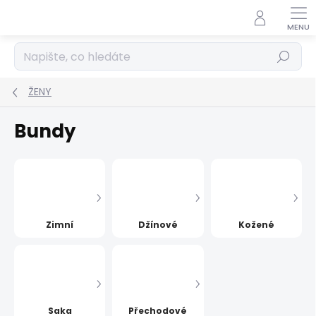
Přejít
na
obsah
Hledat
ŽENY
Bundy
Zimní
Džínové
Kožené
Saka
Přechodové