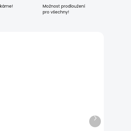
ékáme!
Možnost prodloužení
pro všechny!
Další
produkt