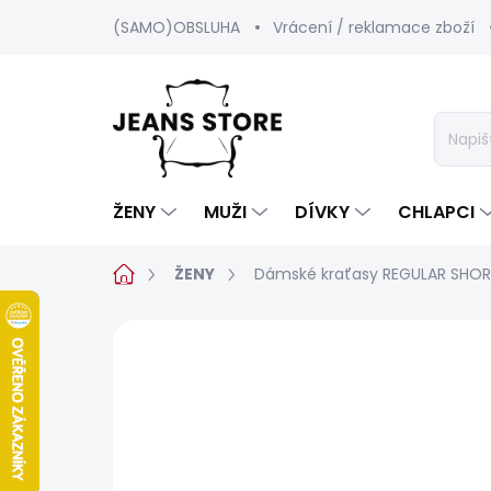
Přejít
(SAMO)OBSLUHA
Vrácení / reklamace zboží
na
obsah
ŽENY
MUŽI
DÍVKY
CHLAPCI
Domů
ŽENY
Dámské kraťasy REGULAR SHO
Neohodnoceno
Podrobnosti hod
SALECODE:SRPEN:15:%