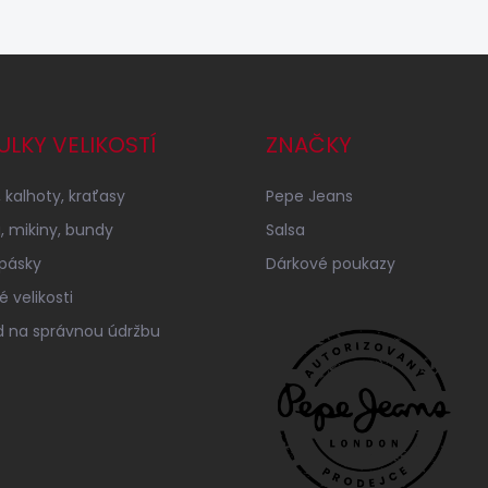
ULKY VELIKOSTÍ
ZNAČKY
 kalhoty, kraťasy
Pepe Jeans
a, mikiny, bundy
Salsa
 pásky
Dárkové poukazy
 velikosti
 na správnou údržbu