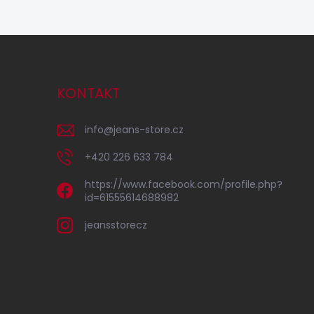
KONTAKT
info
@
jeans-store.cz
+420 226 633 784
https://www.facebook.com/profile.php?
id=61555614688982
jeansstorecz