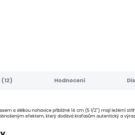
ELLER
BESTSELLER
SKLADEM
S
ské džíny SLIM
Dámské džíny VENUS
NS LW VENUS
2 156 Kč
RKWEAR
50 Kč
(12)
Hodnocení
Di
asem a délkou nohavice přibližně 14 cm (5 1/2") mají ležérní st
 s obnošeným efektem, který dodává kraťasům autentický a výra
ry