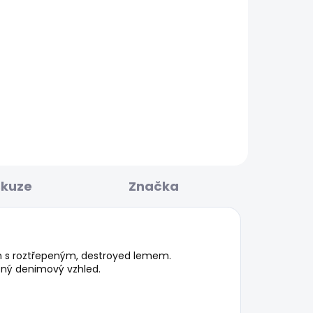
BESTSELLER
KLADEM
SKLADEM
Dámské džíny VENUS
2 156 Kč
skuze
Značka
řih s roztřepeným, destroyed lemem.
zný denimový vzhled.