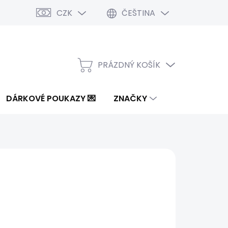
CZK
ČEŠTINA
PRÁZDNÝ KOŠÍK
NÁKUPNÍ
KOŠÍK
DÁRKOVÉ POUKAZY 💌
ZNAČKY
 Kč