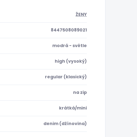
ŽENY
8447508089021
modrá - světle
high (vysoký)
regular (klasický)
na zip
krátká/mini
denim (džínovina)