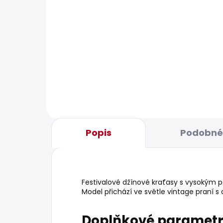
POSLEDNÍ ŠANCE
BESTS
SKLADEM
Dámské džíny TAPERED
Dám
JEANS HW
JEA
WO
595 Kč
1 9
Popis
Podobné 
Festivalové džínové kraťasy s vysokým p
Model přichází ve světle vintage praní
Doplňkové paramet