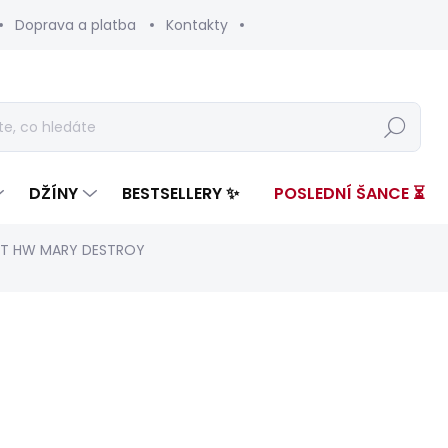
Doprava a platba
Kontakty
Hledat
DŽÍNY
BESTSELLERY ✨
POSLEDNÍ ŠANCE ⏳
RT HW MARY DESTROY
nocení
ZNAČKA:
PEPE JEANS
2 199 Kč
1 099
Měrná
ZVOLTE VARIANTU
cena: