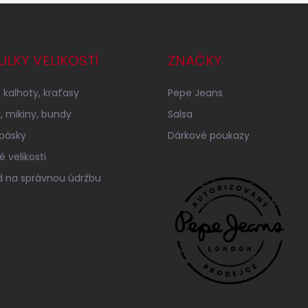
ULKY VELIKOSTÍ
ZNAČKY
 kalhoty, kraťasy
Pepe Jeans
a, mikiny, bundy
Salsa
 pásky
Dárkové poukazy
 velikosti
 na správnou údržbu