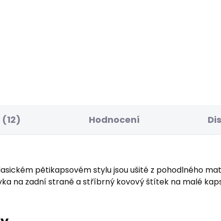
ELLER
SKLADEM
S
ské tričko JACKO
Pánské kraťasy REG
CHINO SHORT
 Kč
1 168 Kč
(12)
Hodnocení
Di
asickém pětikapsovém stylu jsou ušité z pohodlného mate
vka na zadní straně a stříbrný kovový štítek na malé kap