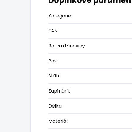
Doplňkové paramet
Kategorie
:
EAN
:
Barva džínoviny
:
Pas
:
Střih
:
Zapínání
:
Délka
:
Materiál
: