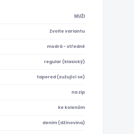
MUŽI
Zvolte variantu
modrá - středně
regular (klasický)
tapered (zužující se)
na zip
ke kolenům
denim (džínovina)