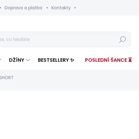
Doprava a platba
Kontakty
Hledat
DŽÍNY
BESTSELLERY ✨
POSLEDNÍ ŠANCE ⏳
 SHORT
nocení
ZNAČKA:
PEPE JEANS
2 799 Kč
1 46
Měrná
ZVOLTE VARIANTU
cena: