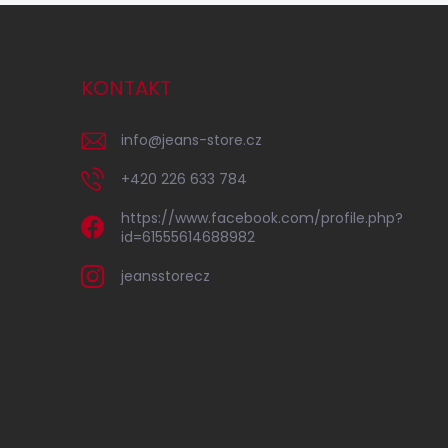
KONTAKT
info
@
jeans-store.cz
+420 226 633 784
https://www.facebook.com/profile.php?
id=61555614688982
jeansstorecz