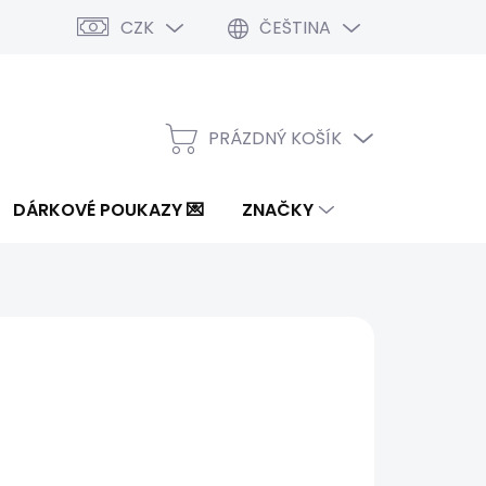
CZK
ČEŠTINA
PRÁZDNÝ KOŠÍK
NÁKUPNÍ
KOŠÍK
DÁRKOVÉ POUKAZY 💌
ZNAČKY
5 Kč