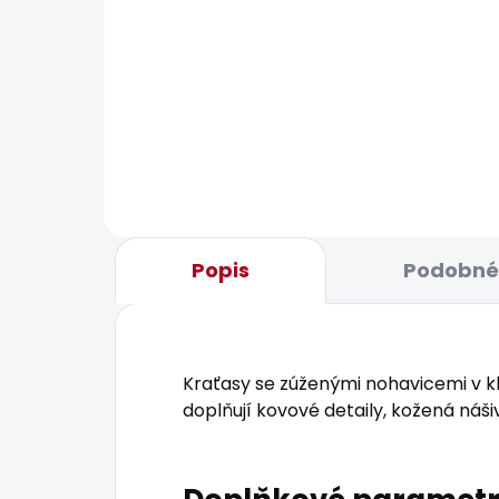
BESTS
SKLADEM
Pánské džíny SLIM JEANS
Pán
HATCH
506
1 797 Kč
Popis
Podobné 
Kraťasy se zúženými nohavicemi v kl
doplňují kovové detaily, kožená náši