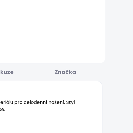
BESTSELLER
KLADEM
SKLADEM
ULAR
Pánské tričko JACKO
506 Kč
skuze
Značka
riálu pro celodenní nošení. Styl
se.