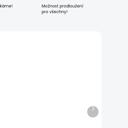
ékáme!
Možnost prodloužení
pro všechny!
Další
produkt