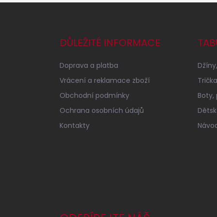
Z
á
p
a
DŮLEŽITÉ INFORMACE
TAB
t
í
Doprava a platba
Džíny,
Vrácení a reklamace zboží
Tričk
Obchodní podmínky
Boty,
Ochrana osobních údajů
Dětské
Kontakty
Návod