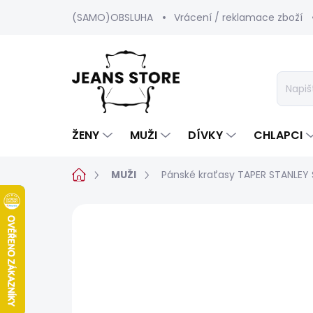
Přejít
(SAMO)OBSLUHA
Vrácení / reklamace zboží
na
obsah
ŽENY
MUŽI
DÍVKY
CHLAPCI
Domů
MUŽI
Pánské kraťasy TAPER STANLEY
Neohodnoceno
Podrobnosti hod
SALECODE:SRPEN:15:%