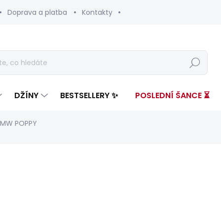
Doprava a platba
Kontakty
Hledat
DŽÍNY
BESTSELLERY ✨
POSLEDNÍ ŠANCE ⏳
T MW POPPY
nocení
ZNAČKA:
PEPE JEANS
2 399 Kč
1 37
Měrná
ZVOLTE VARIANTU
cena: