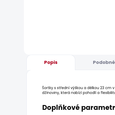
BESTSELLER
SKLADEM
Dámské džíny SOHO
Dám
JEA
1 937 Kč
1
od
Popis
Podobné 
Šortky s střední výškou a délkou 23 cm v
džínoviny, která nabízí pohodlí a flexibili
Doplňkové paramet