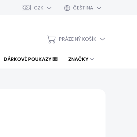
CZK
ČEŠTINA
PRÁZDNÝ KOŠÍK
NÁKUPNÍ
KOŠÍK
DÁRKOVÉ POUKAZY 💌
ZNAČKY
8 Kč