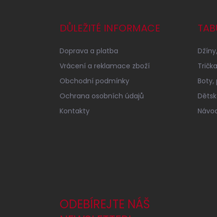
á
p
a
DŮLEŽITÉ INFORMACE
TAB
t
í
Doprava a platba
Džíny,
Vrácení a reklamace zboží
Tričk
Obchodní podmínky
Boty,
Ochrana osobních údajů
Dětské
Kontakty
Návod
ODEBÍREJTE NÁŠ