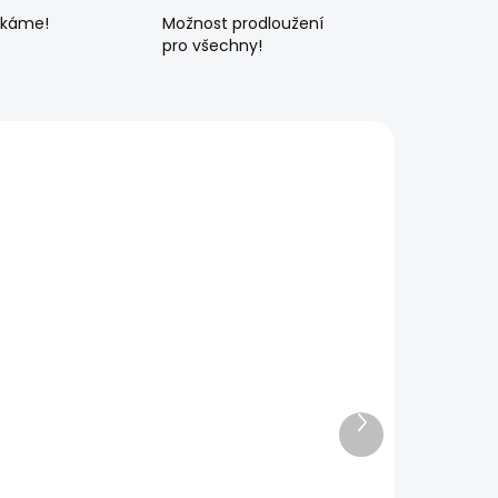
ékáme!
Možnost prodloužení
pro všechny!
Další
produkt