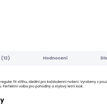
POSLEDNÍ ŠANCE
SKLADEM
S
ské džíny LOOSE ST
Dámské džíny TAPER
NS LW NICKY
JEANS HW
 950 Kč
595 Kč
(12)
Hodnocení
Di
 regular fit střihu, ideální pro každodenní nošení. Vyrobeny z p
tu. Perfektní volba pro pohodlný a stylový letní look.
ry