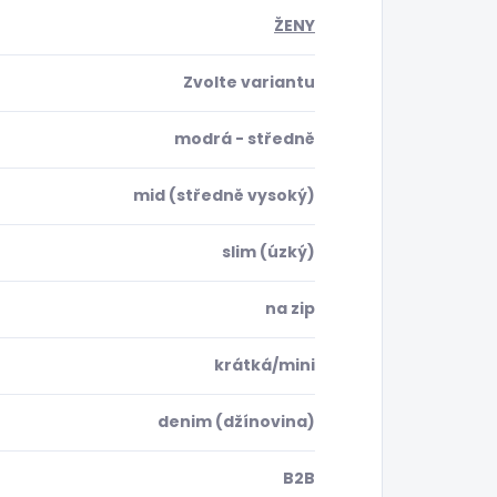
ŽENY
Zvolte variantu
modrá - středně
mid (středně vysoký)
slim (úzký)
na zip
krátká/mini
denim (džínovina)
B2B