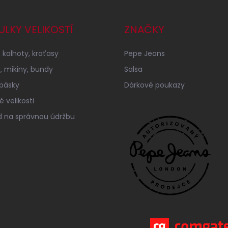
ULKY VELIKOSTÍ
ZNAČKY
 kalhoty, kraťasy
Pepe Jeans
a, mikiny, bundy
Salsa
 pásky
Dárkové poukazy
 velikosti
 na správnou údržbu