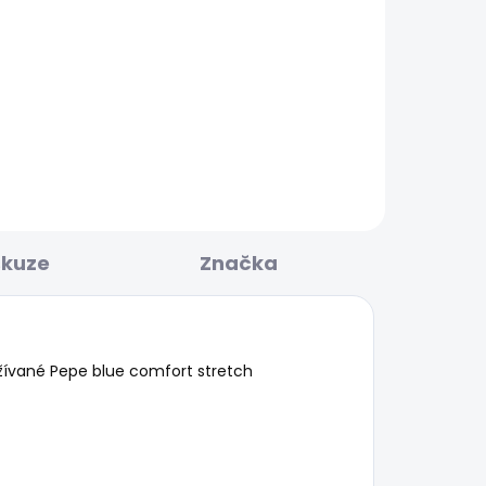
BESTSELLER
KLADEM
SKLADEM
ED
Dámské džíny SLIM
JEANS LW VENUS
1 885 Kč
od
skuze
Značka
oužívané Pepe blue comfort stretch