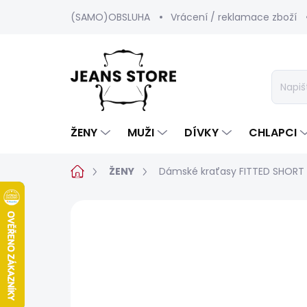
Přejít
(SAMO)OBSLUHA
Vrácení / reklamace zboží
na
obsah
ŽENY
MUŽI
DÍVKY
CHLAPCI
Domů
ŽENY
Dámské kraťasy FITTED SHOR
Neohodnoceno
Podrobnosti hod
BESTSELLER
SALECODE:SRPEN:15:%