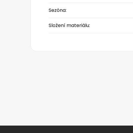
Sezóna
:
Složení materiálu
:
Z