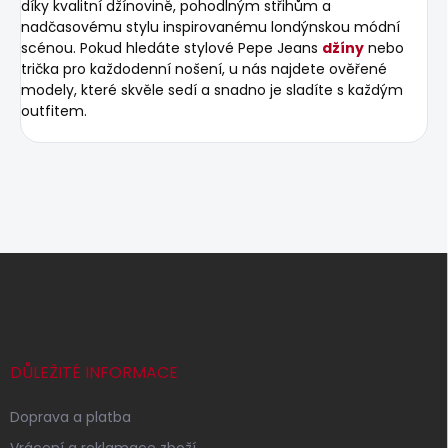
díky kvalitní džínovině, pohodlným střihům a
nadčasovému stylu inspirovanému londýnskou módní
scénou. Pokud hledáte stylové Pepe Jeans
džíny
nebo
trička pro každodenní nošení, u nás najdete ověřené
modely, které skvěle sedí a snadno je sladíte s každým
outfitem.
Z
á
p
a
t
í
DŮLEŽITÉ INFORMACE
Doprava a platba
Vrácení a reklamace zboží