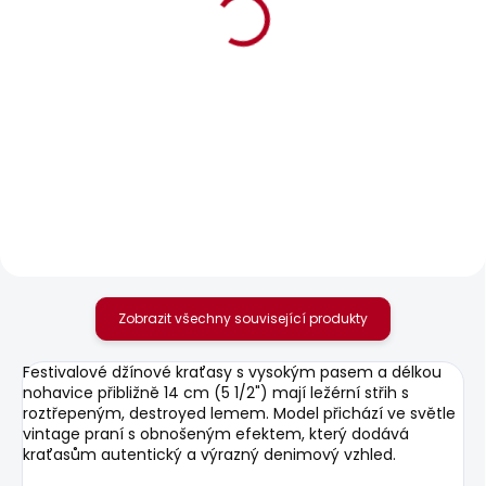
BESTSELLER
SKLADEM
SKLADEM
Dámské džíny
Dámské tričko
SKINNY JEANS LW
BLOOMA
SOHO
440 Kč
1 799 Kč
Zobrazit všechny související produkty
Festivalové džínové kraťasy s vysokým pasem a délkou
nohavice přibližně 14 cm (5 1/2") mají ležérní střih s
roztřepeným, destroyed lemem. Model přichází ve světle
vintage praní s obnošeným efektem, který dodává
kraťasům autentický a výrazný denimový vzhled.