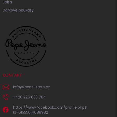
Salsa
Dárkové poukazy
KONTAKT
info
@
jeans-store.cz
+420 226 633 784
https://www.facebook.com/profile.php?
id=61555614688982