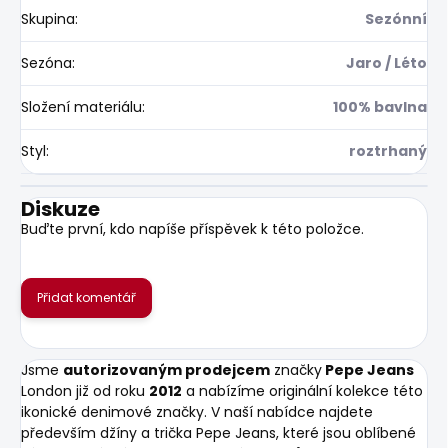
Skupina
:
Sezónní
Sezóna
:
Jaro / Léto
Složení materiálu
:
100% bavlna
Styl
:
roztrhaný
Diskuze
Buďte první, kdo napíše příspěvek k této položce.
Přidat komentář
Jsme
autorizovaným prodejcem
značky
Pepe Jeans
London již od roku
2012
a nabízíme originální kolekce této
ikonické denimové značky. V naší nabídce najdete
především džíny a trička Pepe Jeans, které jsou oblíbené