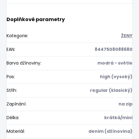
Doplňkové parametry
Kategorie
:
ŽENY
EAN
:
8447508088680
Barva džínoviny
:
modrá - světle
Pas
:
high (vysoký)
Střih
:
regular (klasický)
Zapínání
:
na zip
Délka
:
krátká/mini
Materiál
:
denim (džínovina)