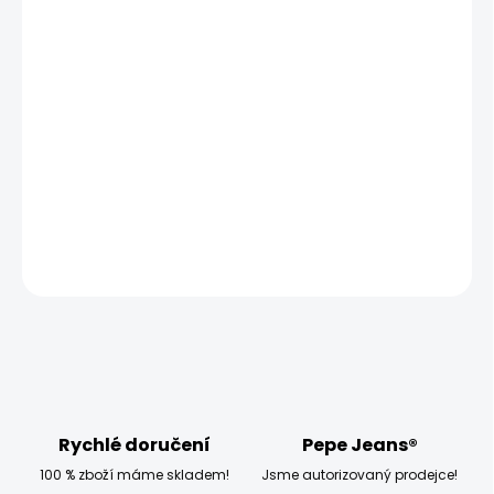
MŮŽEME DORUČIT UŽ:
ZVOLTE VARIANTU
MOŽNOSTI DORUČENÍ
−
+
Přidat do košíku
Modelka měří 173 cm a má na sobě velikost W27
DETAILNÍ INFORMACE
ZEPTAT SE
HLÍDAT
Rychlé doručení
Pepe Jeans®
100 % zboží máme skladem!
Jsme autorizovaný prodejce!