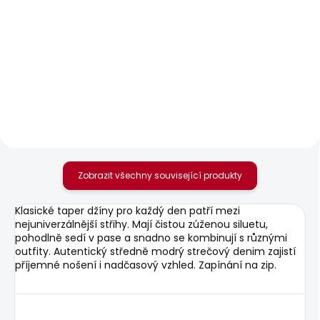
SKLADEM
SKLADEM
Pánské džíny SLIM
Pánské tričko JACKO
JEANS HATCH FS
631 Kč
OCEAN BLUE
1 885 Kč
Zobrazit všechny související produkty
Klasické taper džíny pro každý den patří mezi
nejuniverzálnější střihy. Mají čistou zúženou siluetu,
pohodlně sedí v pase a snadno se kombinují s různými
outfity. Autentický středně modrý strečový denim zajistí
příjemné nošení i nadčasový vzhled. Zapínání na zip.