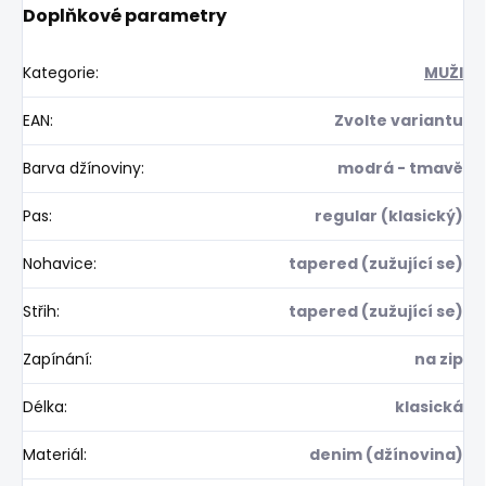
Doplňkové parametry
Kategorie
:
MUŽI
EAN
:
Zvolte variantu
Barva džínoviny
:
modrá - tmavě
Pas
:
regular (klasický)
Nohavice
:
tapered (zužující se)
Střih
:
tapered (zužující se)
Zapínání
:
na zip
Délka
:
klasická
Materiál
:
denim (džínovina)