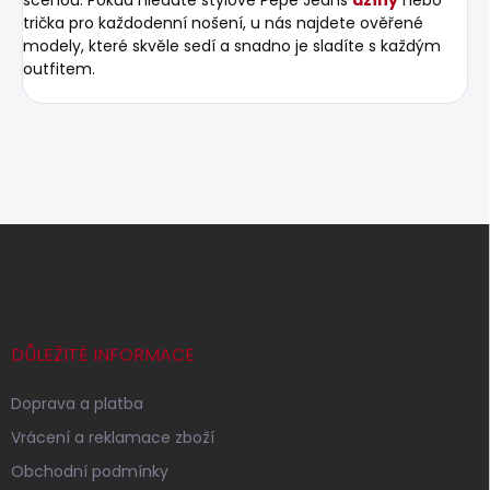
trička pro každodenní nošení, u nás najdete ověřené
modely, které skvěle sedí a snadno je sladíte s každým
outfitem.
Z
á
p
a
t
í
DŮLEŽITÉ INFORMACE
Doprava a platba
Vrácení a reklamace zboží
Obchodní podmínky