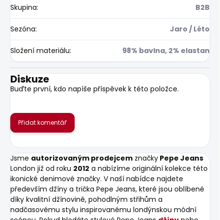
Skupina
:
B2B
Sezóna
:
Jaro / Léto
Složení materiálu
:
98% bavlna, 2% elastan
Diskuze
Buďte první, kdo napíše příspěvek k této položce.
Přidat komentář
Jsme
autorizovaným prodejcem
značky
Pepe Jeans
London již od roku
2012
a nabízíme originální kolekce této
ikonické denimové značky. V naší nabídce najdete
především džíny a trička Pepe Jeans, které jsou oblíbené
díky kvalitní džínovině, pohodlným střihům a
nadčasovému stylu inspirovanému londýnskou módní
scénou. Pokud hledáte stylové Pepe Jeans
džíny
nebo