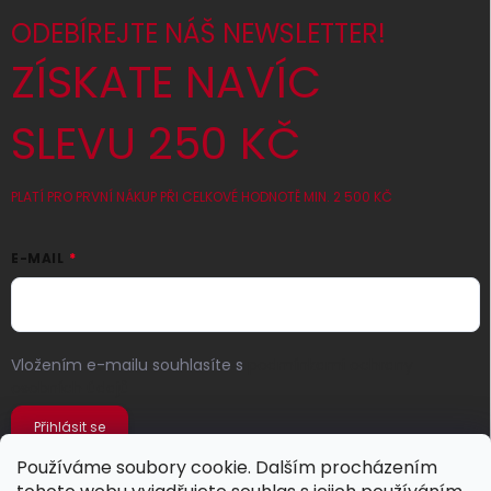
ODEBÍREJTE NÁŠ NEWSLETTER!
ZÍSKATE NAVÍC
SLEVU 250 KČ
PLATÍ PRO PRVNÍ NÁKUP PŘI CELKOVÉ HODNOTĚ MIN. 2 500 KČ
E-MAIL
Vložením e-mailu souhlasíte s
podmínkami ochrany
osobních údajů
Přihlásit se
Používáme soubory cookie. Dalším procházením