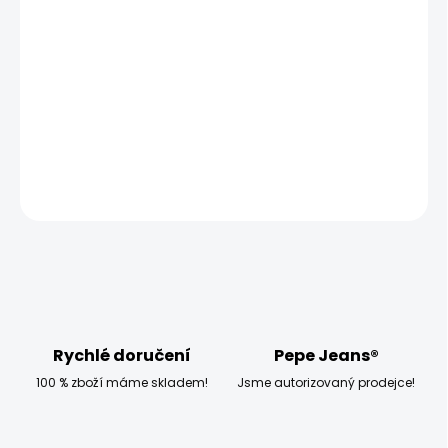
MOŽNOSTI DORUČENÍ
−
+
Přidat do košíku
Model měří 186 cm a má na sobě velikost W32 L34
DETAILNÍ INFORMACE
ZEPTAT SE
HLÍDAT
Rychlé doručení
Pepe Jeans®
100 % zboží máme skladem!
Jsme autorizovaný prodejce!