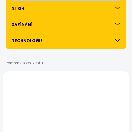
STŘIH
ZAPÍNÁNÍ
TECHNOLOGIE
Položek k zobrazení:
1
V
ý
p
i
s
p
r
o
d