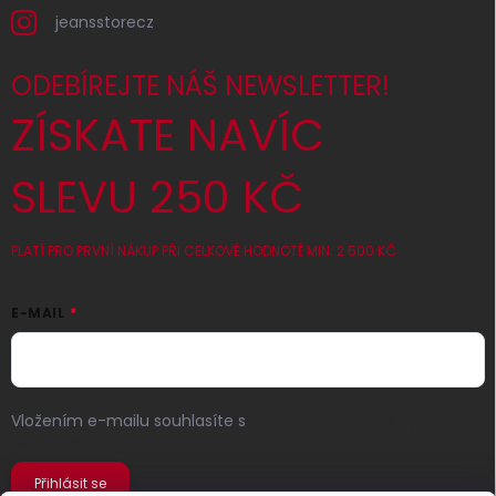
jeansstorecz
ODEBÍREJTE NÁŠ NEWSLETTER!
ZÍSKATE NAVÍC
SLEVU 250 KČ
PLATÍ PRO PRVNÍ NÁKUP PŘI CELKOVÉ HODNOTĚ MIN. 2 500 KČ
E-MAIL
Vložením e-mailu souhlasíte s
podmínkami ochrany
osobních údajů
Přihlásit se