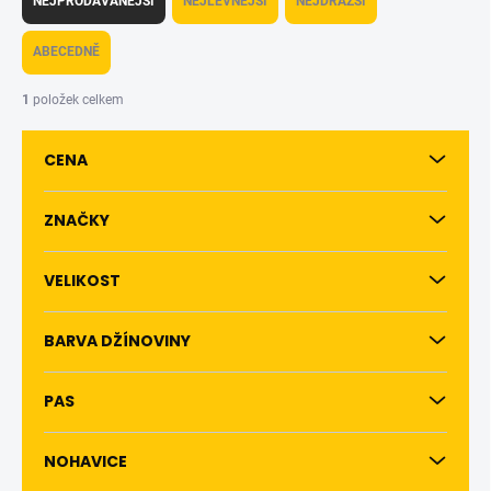
NEJPRODÁVANĚJŠÍ
NEJLEVNĚJŠÍ
NEJDRAŽŠÍ
z
e
ABECEDNĚ
n
í
1
položek celkem
p
r
CENA
o
d
u
ZNAČKY
k
t
VELIKOST
ů
BARVA DŽÍNOVINY
PAS
NOHAVICE