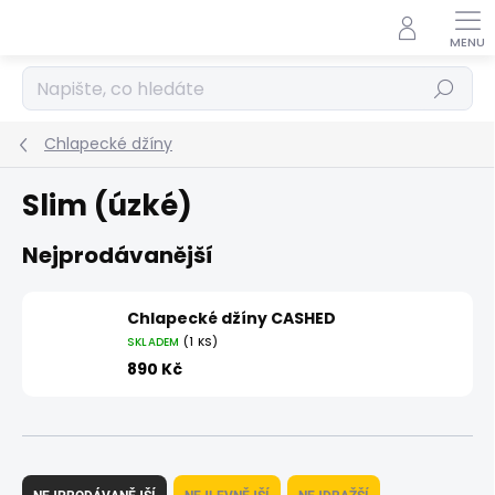
Přejít
na
obsah
Hledat
Chlapecké džíny
Slim (úzké)
Nejprodávanější
Chlapecké džíny CASHED
SKLADEM
(1 KS)
890 Kč
Ř
a