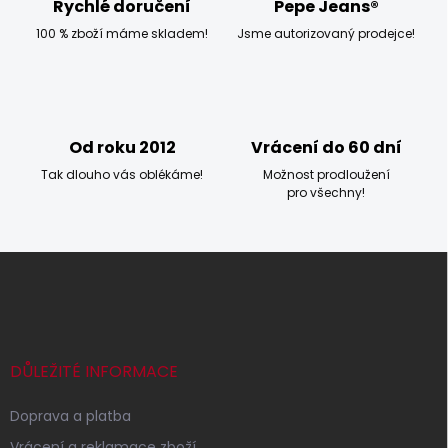
p
Rychlé doručení
Pepe Jeans®
r
100 % zboží máme skladem!
Jsme autorizovaný prodejce!
v
k
y
v
ý
p
Od roku 2012
Vrácení do 60 dní
i
s
Tak dlouho vás oblékáme!
Možnost prodloužení
u
pro všechny!
Z
á
p
a
t
í
DŮLEŽITÉ INFORMACE
Doprava a platba
Vrácení a reklamace zboží