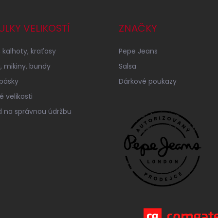
ULKY VELIKOSTÍ
ZNAČKY
 kalhoty, kraťasy
Pepe Jeans
a, mikiny, bundy
Salsa
 pásky
Dárkové poukazy
 velikosti
 na správnou údržbu