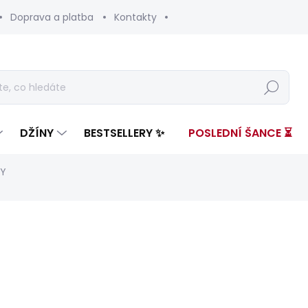
Doprava a platba
Kontakty
Hledat
DŽÍNY
BESTSELLERY ✨
POSLEDNÍ ŠANCE ⏳
RY
nocení
ZNAČKA:
PEPE JEANS
od 2 599 Kč
Měrná
ZVOLTE VARIANTU
cena: