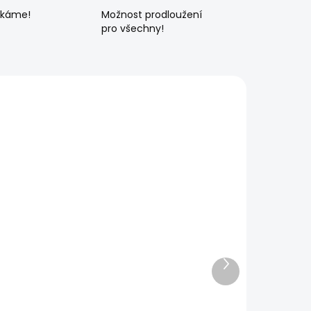
ékáme!
Možnost prodloužení
pro všechny!
Další
produkt