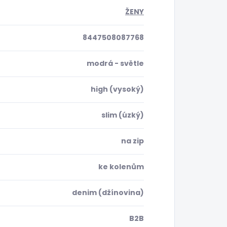
ŽENY
8447508087768
modrá - světle
high (vysoký)
slim (úzký)
na zip
ke kolenům
denim (džínovina)
B2B