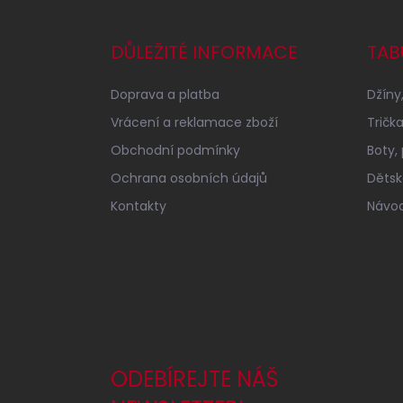
á
p
a
DŮLEŽITÉ INFORMACE
TAB
t
í
Doprava a platba
Džíny,
Vrácení a reklamace zboží
Tričk
Obchodní podmínky
Boty,
Ochrana osobních údajů
Dětské
Kontakty
Návod
ODEBÍREJTE NÁŠ