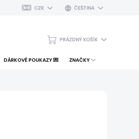
CZK
ČEŠTINA
PRÁZDNÝ KOŠÍK
NÁKUPNÍ
KOŠÍK
DÁRKOVÉ POUKAZY 💌
ZNAČKY
od
1 465 Kč