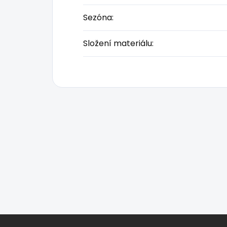
Sezóna
:
Složení materiálu
:
Z