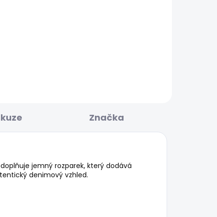
POSLEDNÍ ŠANCE
KLADEM
SKLADEM
TED
Dámské džíny TAPERED
JEANS HW
595 Kč
skuze
Značka
m doplňuje jemný rozparek, který dodává
tentický denimový vzhled.