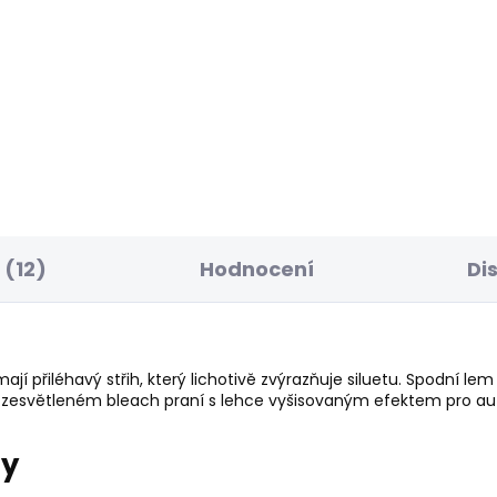
ELLER
BESTSELLER
SKLADEM
S
ské tričko BLOOMA
Dámské kraťasy FIT
SHORT MW POPPY
 Kč
1 199 Kč
(12)
Hodnocení
Di
í přiléhavý střih, který lichotivě zvýrazňuje siluetu. Spodní le
v zesvětleném bleach praní s lehce vyšisovaným efektem pro au
ry