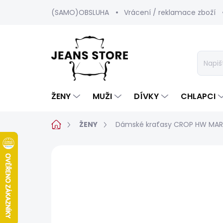
Přejít
(SAMO)OBSLUHA
Vrácení / reklamace zboží
na
obsah
ŽENY
MUŽI
DÍVKY
CHLAPCI
Domů
ŽENY
Dámské kraťasy CROP HW MA
Neohodnoceno
Podrobnosti hod
SALECODE:SRPEN:15:%