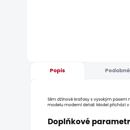
BESTS
SKLADEM
Dámská bunda SLIM
Dám
JACKET
548
1 739 Kč
Popis
Podobné 
Slim džínové kraťasy s vysokým pasem maj
modelu moderní detail. Model přichází 
Doplňkové paramet