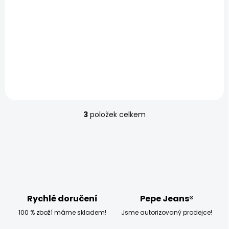
POSLEDNÍ ŠANCE
SKLADEM
Dámský šátek TEVA
300 Kč
3
položek celkem
O
v
l
á
d
a
c
í
p
Rychlé doručení
Pepe Jeans®
r
100 % zboží máme skladem!
Jsme autorizovaný prodejce!
v
k