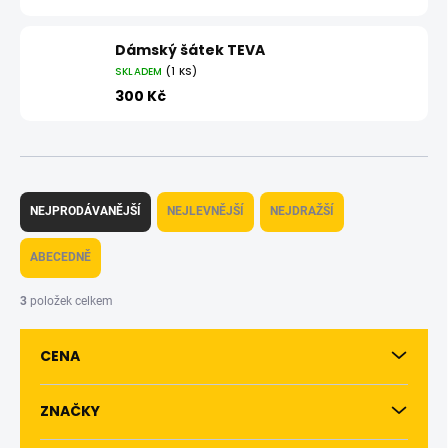
Dámský šátek TEVA
SKLADEM
(1 KS)
300 Kč
Ř
a
NEJPRODÁVANĚJŠÍ
NEJLEVNĚJŠÍ
NEJDRAŽŠÍ
z
e
ABECEDNĚ
n
í
3
položek celkem
p
r
CENA
o
d
u
ZNAČKY
k