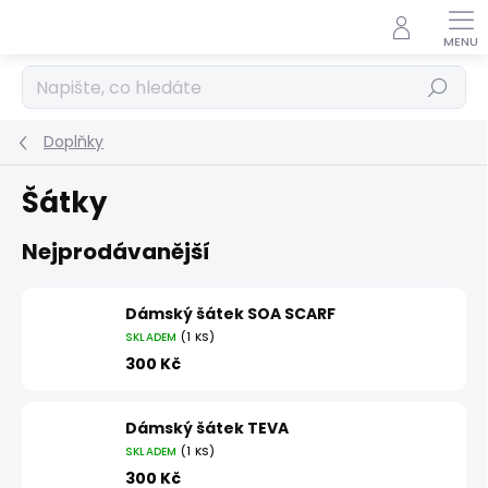
Přejít
na
obsah
Hledat
Doplňky
Šátky
Nejprodávanější
Dámský šátek SOA SCARF
SKLADEM
(1 KS)
300 Kč
Dámský šátek TEVA
SKLADEM
(1 KS)
300 Kč