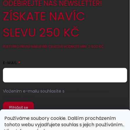
ODEBÍREJTE NÁŠ NEWSLETTER!
ZÍSKATE NAVÍC
SLEVU 250 KČ
PLATÍ PRO PRVNÍ NÁKUP PŘI CELKOVÉ HODNOTĚ MIN. 2 500 KČ
E-MAIL
Vložením e-mailu souhlasíte s
podmínkami ochrany
osobních údajů
Přihlásit se
Používáme soubory cookie. Dalším procházením
tohoto webu vyjadřujete souhlas s jejich používáním..