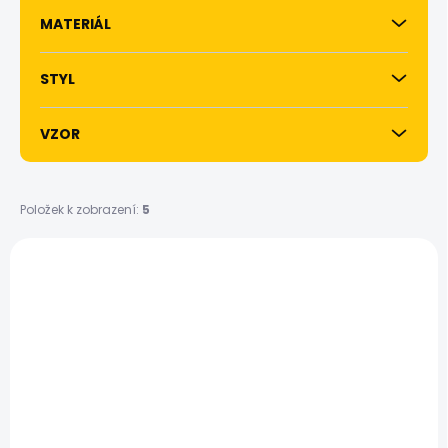
MATERIÁL
STYL
VZOR
Položek k zobrazení:
5
V
ý
p
i
s
p
r
o
d
u