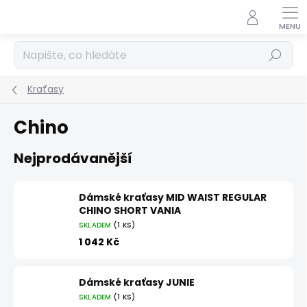
Přejít
na
obsah
Hledat
Kraťasy
Chino
Nejprodávanější
Dámské kraťasy MID WAIST REGULAR
CHINO SHORT VANIA
SKLADEM
(1 KS)
1 042 Kč
Dámské kraťasy JUNIE
SKLADEM
(1 KS)