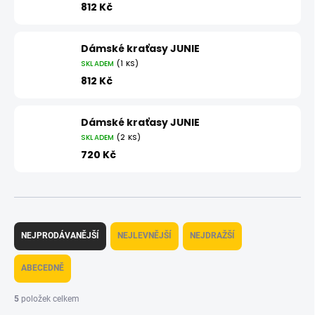
812 Kč
Dámské kraťasy JUNIE
SKLADEM
(1 KS)
812 Kč
Dámské kraťasy JUNIE
SKLADEM
(2 KS)
720 Kč
Ř
a
NEJPRODÁVANĚJŠÍ
NEJLEVNĚJŠÍ
NEJDRAŽŠÍ
z
e
ABECEDNĚ
n
í
5
položek celkem
p