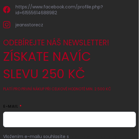
https://www.facebook.com/profile.php?
id=61555614688982
jeansstorecz
ODEBÍREJTE NÁŠ NEWSLETTER!
ZÍSKATE NAVÍC
SLEVU 250 KČ
PLATÍ PRO PRVNÍ NÁKUP PŘI CELKOVÉ HODNOTĚ MIN. 2 500 KČ
E-MAIL
Vložením e-mailu souhlasíte s
podmínkami ochrany