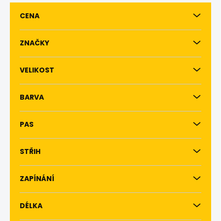
r
CENA
o
d
u
ZNAČKY
k
t
VELIKOST
ů
BARVA
PAS
STŘIH
ZAPÍNÁNÍ
DÉLKA