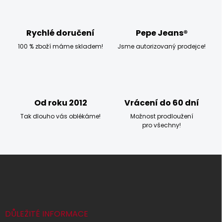
a
c
í
p
Rychlé doručení
Pepe Jeans®
r
100 % zboží máme skladem!
Jsme autorizovaný prodejce!
v
k
y
v
ý
p
Od roku 2012
Vrácení do 60 dní
i
s
Tak dlouho vás oblékáme!
Možnost prodloužení
u
pro všechny!
Z
á
p
a
t
í
DŮLEŽITÉ INFORMACE