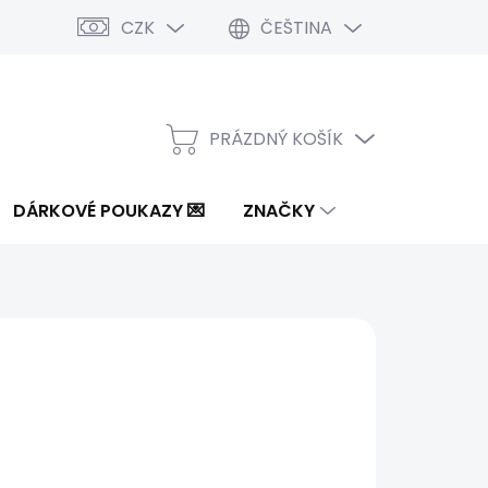
CZK
ČEŠTINA
PRÁZDNÝ KOŠÍK
NÁKUPNÍ
KOŠÍK
DÁRKOVÉ POUKAZY 💌
ZNAČKY
5 Kč