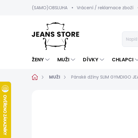
Přejít
(SAMO)OBSLUHA
Vrácení / reklamace zboží
na
obsah
ŽENY
MUŽI
DÍVKY
CHLAPCI
Domů
MUŽI
Pánské džíny SLIM GYMDIGO J
1 hodnocení
Podrobnosti hodnoc
BESTSELLER
SALECODE:SRPEN:15:%