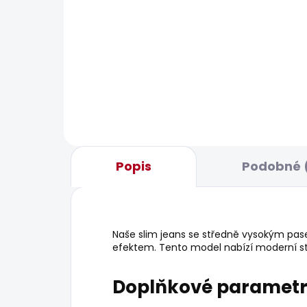
BESTSELLER
BESTS
SKLADEM
Pánské džíny TAPER FIT
Pán
STANLEY
631
1 870 Kč
od
Popis
Podobné 
Naše slim jeans se středně vysokým pas
efektem. Tento model nabízí moderní stři
Doplňkové paramet