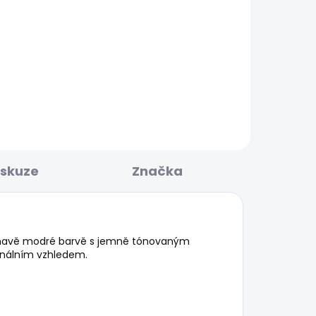
BESTSELLER
KLADEM
SKLADEM
O
Pánské tričko ORIGINAL
BASIC 3N
548 Kč
iskuze
Značka
e tmavě modré barvě s jemně tónovaným
ginálním vzhledem.