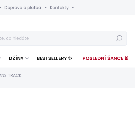
Doprava a platba
Kontakty
Hledat
DŽÍNY
BESTSELLERY ✨
POSLEDNÍ ŠANCE ⏳
EANS TRACK
ení
ZNAČKA:
PEPE JEANS
3 599 Kč
1 72
Měrná
ZVOLTE VARIANTU
cena: