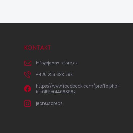
KONTAKT
info
@
jeans-store.cz
+420 226 633 784
https://www.facebook.com/profile.php?
id=61555614688982
jeansstorecz