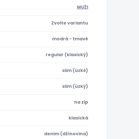
MUŽI
Zvolte variantu
modrá - tmavě
regular (klasický)
slim (úzké)
slim (úzký)
na zip
klasická
denim (džínovina)