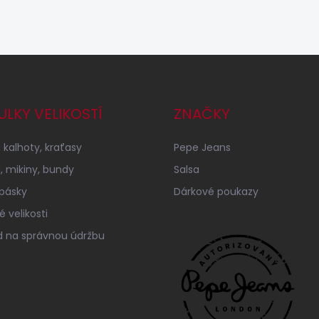
ULKY VELIKOSTÍ
ZNAČKY
 kalhoty, kraťasy
Pepe Jeans
a, mikiny, bundy
Salsa
 pásky
Dárkové poukazy
 velikosti
 na správnou údržbu