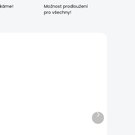
ékáme!
Možnost prodloužení
pro všechny!
Další
produkt