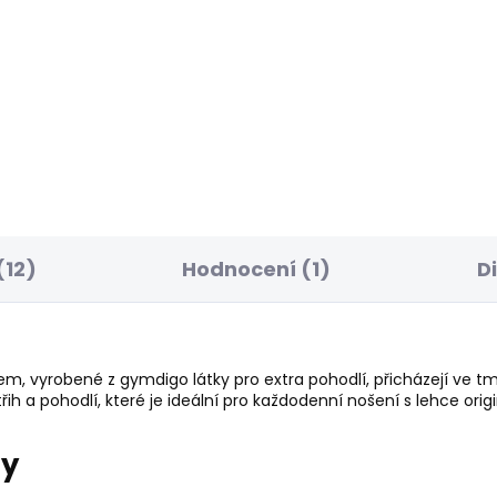
ELLER
BESTSELLER
SKLADEM
S
ské tričko EGGO N
Pánské tričko JACK
 Kč
506 Kč
(12)
Hodnocení (1)
D
em, vyrobené z gymdigo látky pro extra pohodlí, přicházejí v
h a pohodlí, které je ideální pro každodenní nošení s lehce ori
ry