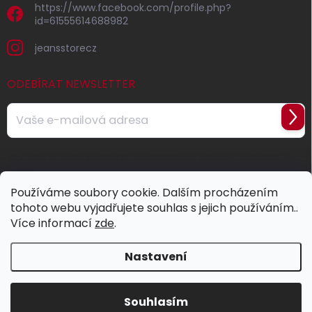
https://www.facebook.com/profile.php?
id=61555614688982
jeansstorecz
ODEBÍRAT NEWSLETTER
Přihl
se
Vložením e-mailu souhlasíte s
podmínkami ochrany osobních
údajů
Používáme soubory cookie. Dalším procházením
tohoto webu vyjadřujete souhlas s jejich používáním..
Více informací
zde
.
Nastavení
Copyright 2026
Jeans Store
. Všechna práva vyhrazena.
Souhlasím