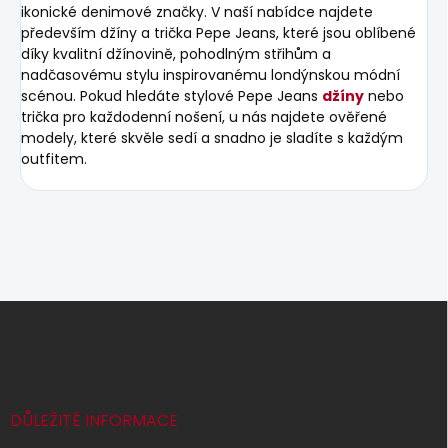
ikonické denimové značky. V naší nabídce najdete
především džíny a trička Pepe Jeans, které jsou oblíbené
díky kvalitní džínovině, pohodlným střihům a
nadčasovému stylu inspirovanému londýnskou módní
scénou. Pokud hledáte stylové Pepe Jeans
džíny
nebo
trička pro každodenní nošení, u nás najdete ověřené
modely, které skvěle sedí a snadno je sladíte s každým
outfitem.
Z
á
p
a
t
í
DŮLEŽITÉ INFORMACE