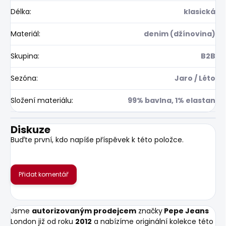
Délka
:
klasická
Materiál
:
denim (džínovina)
Skupina
:
B2B
Sezóna
:
Jaro / Léto
Složení materiálu
:
99% bavlna, 1% elastan
Diskuze
Buďte první, kdo napíše příspěvek k této položce.
Přidat komentář
Jsme
autorizovaným prodejcem
značky
Pepe Jeans
London již od roku
2012
a nabízíme originální kolekce této