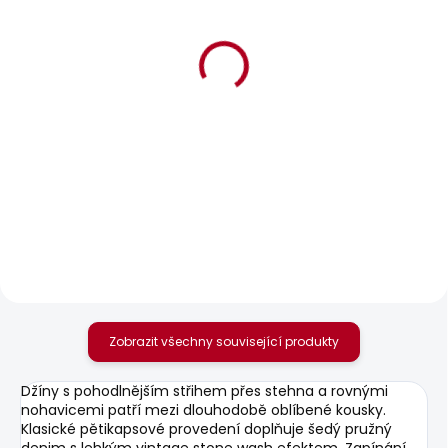
BESTSELLER
SKLADEM
SKLADEM
Pánské tričko
Pánské tričko GIO TEE
ORIGINAL BASIC 3N
610 Kč
548 Kč
Zobrazit všechny související produkty
Džíny s pohodlnějším střihem přes stehna a rovnými
nohavicemi patří mezi dlouhodobě oblíbené kousky.
Klasické pětikapsové provedení doplňuje šedý pružný
denim s lehkým vintage stone wash efektem. Zapínání