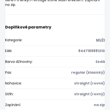
na zip.
Doplňkové parametry
Kategorie
:
MUŽI
EAN
:
8447166881210
Barva džínoviny
:
šedá
Pas
:
regular (klasický)
Nohavice
:
straight (rovné)
Střih
:
straight (rovný)
Zapínání
:
na zip