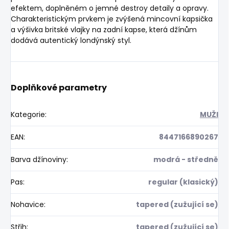
efektem, doplněném o jemné destroy detaily a opravy.
Charakteristickým prvkem je zvýšená mincovní kapsička
a výšivka britské vlajky na zadní kapse, která džínům
dodává autentický londýnský styl.
Doplňkové parametry
Kategorie
:
MUŽI
EAN
:
8447166890267
Barva džínoviny
:
modrá - středně
Pas
:
regular (klasický)
Nohavice
:
tapered (zužující se)
Střih
:
tapered (zužující se)