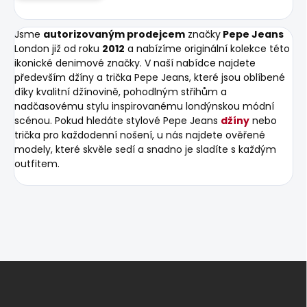
Jsme
autorizovaným prodejcem
značky
Pepe Jeans
London již od roku
2012
a nabízíme originální kolekce této
ikonické denimové značky. V naší nabídce najdete
především džíny a trička Pepe Jeans, které jsou oblíbené
díky kvalitní džínovině, pohodlným střihům a
nadčasovému stylu inspirovanému londýnskou módní
scénou. Pokud hledáte stylové Pepe Jeans
džíny
nebo
trička pro každodenní nošení, u nás najdete ověřené
modely, které skvěle sedí a snadno je sladíte s každým
outfitem.
Z
á
p