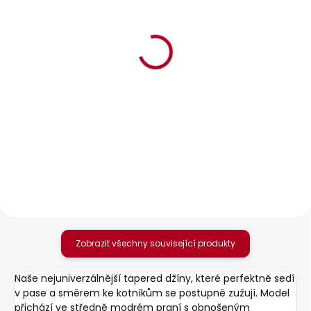
BESTSELLER
SKLADEM
SKLADEM
Pánské džíny SLIM
Pánské tričko JACKO
JEANS HATCH FS
631 Kč
OCEAN BLUE
1 885 Kč
Zobrazit všechny související produkty
Naše nejuniverzálnější tapered džíny, které perfektně sedí
v pase a směrem ke kotníkům se postupně zužují. Model
přichází ve středně modrém praní s obnošeným