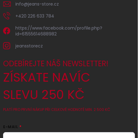
info
@
jeans-store.cz
+420 226 633 784
https://www.facebook.com/profile.php?
id=61555614688982
jeansstorecz
ODEBÍREJTE NÁŠ NEWSLETTER!
ZÍSKATE NAVÍC
SLEVU 250 KČ
PLATÍ PRO PRVNÍ NÁKUP PŘI CELKOVÉ HODNOTĚ MIN. 2 500 KČ
E-MAIL