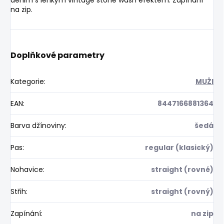
na zip.
Doplňkové parametry
Kategorie
:
MUŽI
EAN
:
8447166881364
Barva džínoviny
:
šedá
Pas
:
regular (klasický)
Nohavice
:
straight (rovné)
Střih
:
straight (rovný)
Zapínání
:
na zip