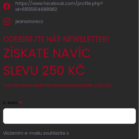
https://www.facebook.com/profile.php?
id=61555614688982
jeansstorecz
ODEBÍREJTE NÁŠ NEWSLETTER!
ZÍSKATE NAVÍC
SLEVU 250 KČ
PLATÍ PRO PRVNÍ NÁKUP PŘI CELKOVÉ HODNOTĚ MIN. 2 500 KČ
E-MAIL
Vložením e-mailu souhlasíte s
podmínkami ochrany