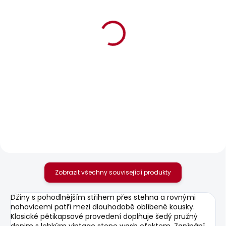
BESTSELLER
BESTSELLER
SKLADEM
SKLADEM
Pánské tričko
Pánské tričko JACKO
ORIGINAL BASIC 3N
STRIPES
548 Kč
610 Kč
Zobrazit všechny související produkty
Džíny s pohodlnějším střihem přes stehna a rovnými
nohavicemi patří mezi dlouhodobě oblíbené kousky.
Klasické pětikapsové provedení doplňuje šedý pružný
denim s lehkým vintage stone wash efektem. Zapínání