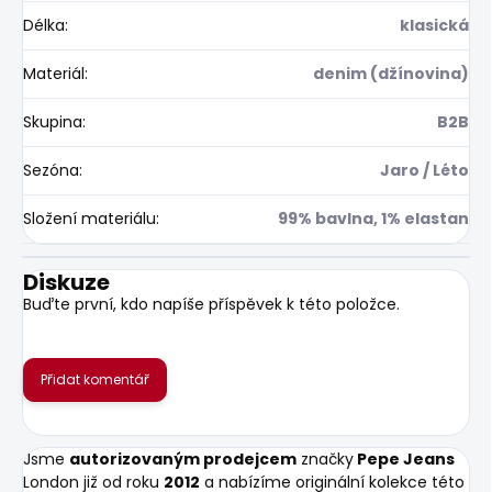
Délka
:
klasická
Materiál
:
denim (džínovina)
Skupina
:
B2B
Sezóna
:
Jaro / Léto
Složení materiálu
:
99% bavlna, 1% elastan
Diskuze
Buďte první, kdo napíše příspěvek k této položce.
Přidat komentář
Jsme
autorizovaným prodejcem
značky
Pepe Jeans
London již od roku
2012
a nabízíme originální kolekce této