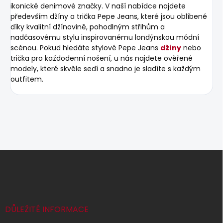
ikonické denimové značky. V naší nabídce najdete
především džíny a trička Pepe Jeans, které jsou oblíbené
díky kvalitní džínovině, pohodlným střihům a
nadčasovému stylu inspirovanému londýnskou módní
scénou. Pokud hledáte stylové Pepe Jeans
džíny
nebo
trička pro každodenní nošení, u nás najdete ověřené
modely, které skvěle sedí a snadno je sladíte s každým
outfitem.
Z
á
p
a
t
í
DŮLEŽITÉ INFORMACE