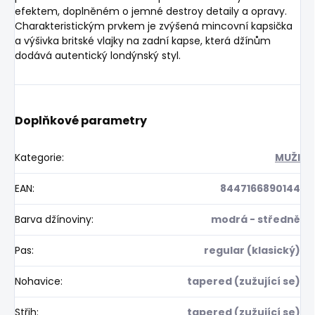
efektem, doplněném o jemné destroy detaily a opravy.
Charakteristickým prvkem je zvýšená mincovní kapsička
a výšivka britské vlajky na zadní kapse, která džínům
dodává autentický londýnský styl.
Doplňkové parametry
Kategorie
:
MUŽI
EAN
:
8447166890144
Barva džínoviny
:
modrá - středně
Pas
:
regular (klasický)
Nohavice
:
tapered (zužující se)
Střih
:
tapered (zužující se)