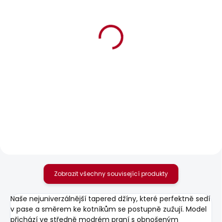
BESTSELLER
BESTSELLER
SKLADEM
SKLADEM
Pánské tričko EGGO N
Pánské tričko EGGO N
506 Kč
631 Kč
Zobrazit všechny související produkty
Naše nejuniverzálnější tapered džíny, které perfektně sedí
v pase a směrem ke kotníkům se postupně zužují. Model
přichází ve středně modrém praní s obnošeným