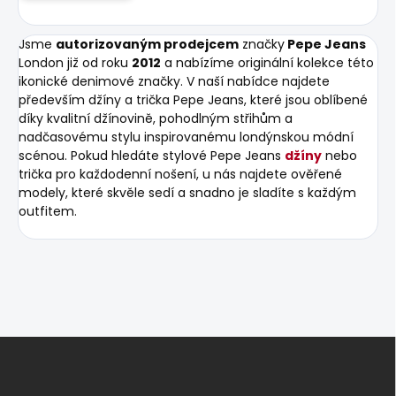
Jsme
autorizovaným prodejcem
značky
Pepe Jeans
London již od roku
2012
a nabízíme originální kolekce této
ikonické denimové značky. V naší nabídce najdete
především džíny a trička Pepe Jeans, které jsou oblíbené
díky kvalitní džínovině, pohodlným střihům a
nadčasovému stylu inspirovanému londýnskou módní
scénou. Pokud hledáte stylové Pepe Jeans
džíny
nebo
trička pro každodenní nošení, u nás najdete ověřené
modely, které skvěle sedí a snadno je sladíte s každým
outfitem.
Z
á
p