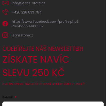
info
@
jeans-store.cz
+420 226 633 784
https://www.facebook.com/profile.php?
id=61555614688982
jeansstorecz
ODEBÍREJTE NÁŠ NEWSLETTER!
ZÍSKATE NAVÍC
SLEVU 250 KČ
PLATÍ PRO PRVNÍ NÁKUP PŘI CELKOVÉ HODNOTĚ MIN. 2 500 KČ
E-MAIL