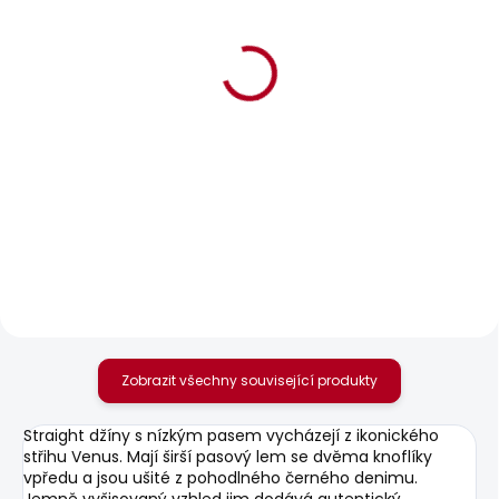
POSLEDNÍ ŠANCE
POSLEDNÍ ŠANCE
SKLADEM
SKLADEM
Dámské džíny
Dámské džíny SLIM
TAPERED JEANS HW
JEANS UHW
595 Kč
595 Kč
Zobrazit všechny související produkty
Straight džíny s nízkým pasem vycházejí z ikonického
střihu Venus. Mají širší pasový lem se dvěma knoflíky
vpředu a jsou ušité z pohodlného černého denimu.
Jemně vyšisovaný vzhled jim dodává autentický