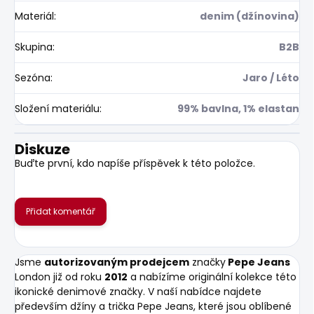
Materiál
:
denim (džínovina)
Skupina
:
B2B
Sezóna
:
Jaro / Léto
Složení materiálu
:
99% bavlna, 1% elastan
Diskuze
Buďte první, kdo napíše příspěvek k této položce.
Přidat komentář
Jsme
autorizovaným prodejcem
značky
Pepe Jeans
London již od roku
2012
a nabízíme originální kolekce této
ikonické denimové značky. V naší nabídce najdete
především džíny a trička Pepe Jeans, které jsou oblíbené