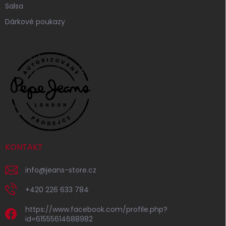
Salsa
Dárkové poukazy
KONTAKT
info
@
jeans-store.cz
+420 226 633 784
https://www.facebook.com/profile.php?
id=61555614688982