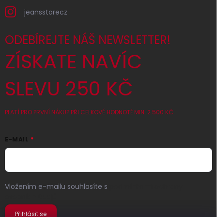
jeansstorecz
ODEBÍREJTE NÁŠ NEWSLETTER!
ZÍSKATE NAVÍC
SLEVU 250 KČ
PLATÍ PRO PRVNÍ NÁKUP PŘI CELKOVÉ HODNOTĚ MIN. 2 500 KČ
E-MAIL
Vložením e-mailu souhlasíte s
podmínkami ochrany
osobních údajů
Přihlásit se