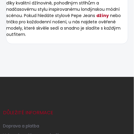
díky kvalitní džínovině, pohodlným střihům a
nadčasovému stylu inspirovanému londýnskou módní
scénou. Pokud hledáte stylové Pepe Jeans
džíny
nebo
trička pro každodenní nošení, u nás najdete ověřené
modely, které skvěle sedí a snadno je sladíte s každým
outfitem.
Z
á
p
a
t
í
DŮLEŽITÉ INFORMACE
Doprava a platba