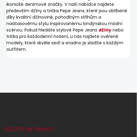
ikonické denimové značky. V naší nabídce najdete
především džíny a trička Pepe Jeans, které jsou oblíbené
díky kvalitní džínovině, pohodlným střihům a
nadčasovému stylu inspirovanému londýnskou módní
scénou. Pokud hledáte stylové Pepe Jeans
džíny
nebo
trička pro každodenní nošení, u nás najdete ověřené
modely, které skvěle sedí a snadno je sladíte s každým
outfitem.
Z
á
p
a
t
í
DŮLEŽITÉ INFORMACE