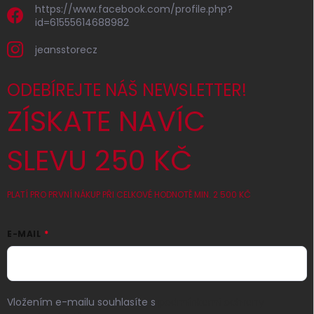
https://www.facebook.com/profile.php?
id=61555614688982
jeansstorecz
ODEBÍREJTE NÁŠ NEWSLETTER!
ZÍSKATE NAVÍC
SLEVU 250 KČ
PLATÍ PRO PRVNÍ NÁKUP PŘI CELKOVÉ HODNOTĚ MIN. 2 500 KČ
E-MAIL
Vložením e-mailu souhlasíte s
podmínkami ochrany