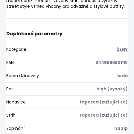
model nabízí moderní zúžený střih, pohodlí a výrazný
street style vzhled vhodný pro odvážné a stylové outfity.
Doplňkové parametry
Kategorie
:
ŽENY
EAN
:
8445866801118
Barva džínoviny
:
šedá
Pas
:
high (vysoký)
Nohavice
:
tapered (zužující se)
Střih
:
tapered (zužující se)
Zapínání
:
na zip