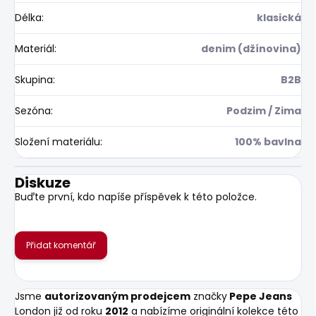
Délka
:
klasická
Materiál
:
denim (džínovina)
Skupina
:
B2B
Sezóna
:
Podzim / Zima
Složení materiálu
:
100% bavlna
Diskuze
Buďte první, kdo napíše příspěvek k této položce.
Přidat komentář
Jsme
autorizovaným prodejcem
značky
Pepe Jeans
London již od roku
2012
a nabízíme originální kolekce této