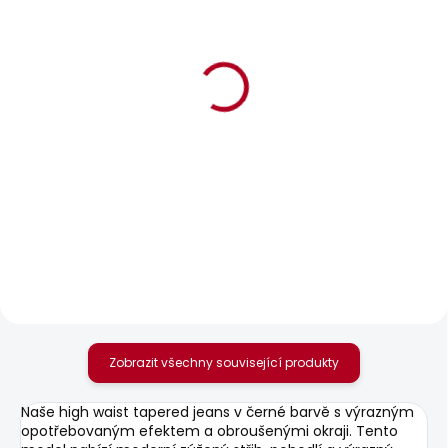
BESTSELLER
SKLADEM
SKLADEM
Dámské tričko MAE V
Dámské džíny FLARE
NECK
JEANS MW VENUS
506 Kč
1 885 Kč
Zobrazit všechny související produkty
Naše high waist tapered jeans v černé barvě s výrazným
opotřebovaným efektem a obroušenými okraji. Tento