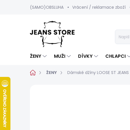
Přejít
(SAMO)OBSLUHA
Vrácení / reklamace zboží
na
obsah
ŽENY
MUŽI
DÍVKY
CHLAPCI
Domů
ŽENY
Dámské džíny LOOSE ST JEANS
Neohodnoceno
Podrobnosti hod
SALECODE:SRPEN:15:%