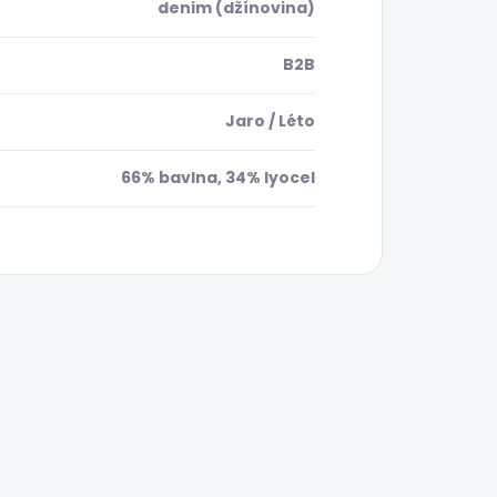
denim (džínovina)
B2B
Jaro / Léto
66% bavlna, 34% lyocel