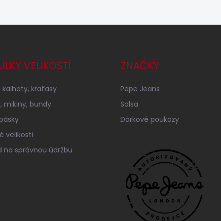
ULKY VELIKOSTÍ
ZNAČKY
 kalhoty, kraťasy
Pepe Jeans
a, mikiny, bundy
Salsa
 pásky
Dárkové poukazy
 velikosti
 na správnou údržbu