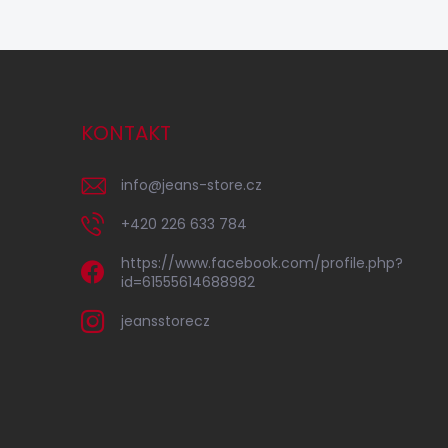
KONTAKT
info
@
jeans-store.cz
+420 226 633 784
https://www.facebook.com/profile.php?
id=61555614688982
jeansstorecz