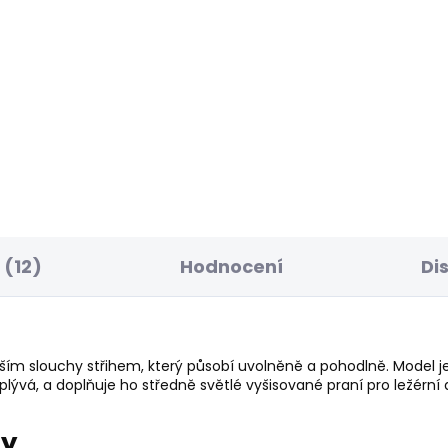
ELLER
SKLADEM
S
ské džíny SKINNY
Dámské tričko MAE V
NS LW SOHO
NECK
1 Kč
506 Kč
(12)
Hodnocení
Di
ším slouchy střihem, který působí uvolněně a pohodlně. Model j
splývá, a doplňuje ho středně světlé vyšisované praní pro ležérní
ry