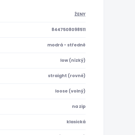
ŽENY
8447508098511
modrá - středně
low (nízký)
straight (rovné)
loose (volný)
na zip
klasická