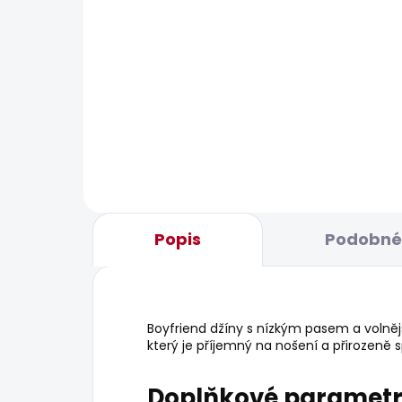
BESTS
SKLADEM
Dámské kraťasy MID
Dám
WAIST REGULAR CHINO
JEA
SHORT VANIA
1 70
1 042 Kč
Popis
Podobné 
Boyfriend džíny s nízkým pasem a volněj
který je příjemný na nošení a přirozeně 
Doplňkové paramet