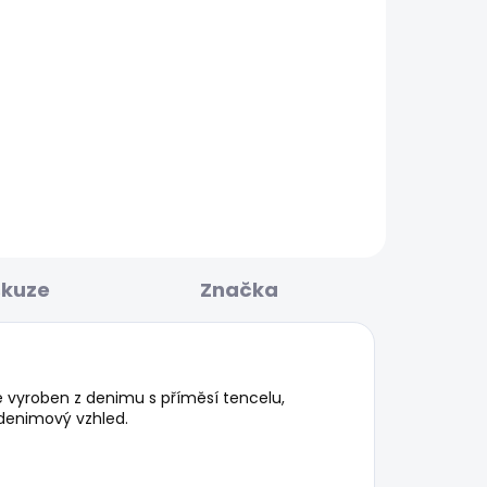
BESTSELLER
KLADEM
SKLADEM
Dámské džíny SLIM
JEANS MW ICONIC GEN
1 950 Kč
od
skuze
Značka
e vyroben z denimu s příměsí tencelu,
 denimový vzhled.