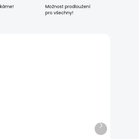
ékáme!
Možnost prodloužení
pro všechny!
Další
produkt