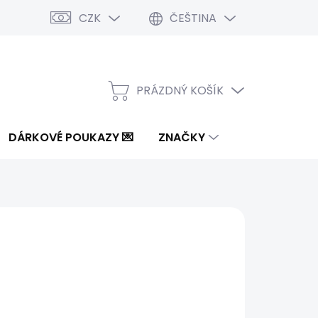
CZK
ČEŠTINA
PRÁZDNÝ KOŠÍK
NÁKUPNÍ
KOŠÍK
DÁRKOVÉ POUKAZY 💌
ZNAČKY
od
1 950 Kč