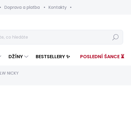
Doprava a platba
Kontakty
Hledat
DŽÍNY
BESTSELLERY ✨
POSLEDNÍ ŠANCE ⏳
 LW NICKY
nocení
ZNAČKA:
PEPE JEANS
od 3 599 Kč
Měrná
ZVOLTE VARIANTU
cena: