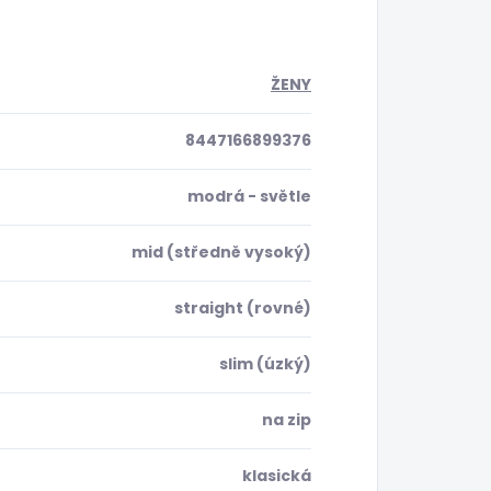
ŽENY
8447166899376
modrá - světle
mid (středně vysoký)
straight (rovné)
slim (úzký)
na zip
klasická