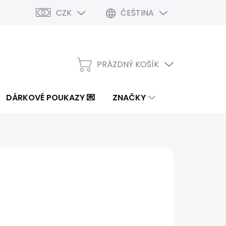
CZK
ČEŠTINA
PRÁZDNÝ KOŠÍK
NÁKUPNÍ
KOŠÍK
DÁRKOVÉ POUKAZY 💌
ZNAČKY
od
1 950 Kč