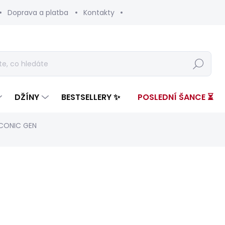
Doprava a platba
Kontakty
Hledat
DŽÍNY
BESTSELLERY ✨
POSLEDNÍ ŠANCE ⏳
ICONIC GEN
nocení
ZNAČKA:
PEPE JEANS
od 3 599 Kč
Měrná
ZVOLTE VARIANTU
cena: