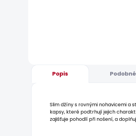
SKLADEM
Dámské tričko MAE V
Dám
NECK
1 93
506 Kč
Popis
Podobné 
Slim džíny s rovnými nohavicemi a 
kapsy, které podtrhují jejich charak
zajišťuje pohodlí při nošení, a dop