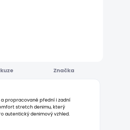
KLADEM
SKLADEM
Dámské džíny SKINNY
JEANS LW SOHO
1 885 Kč
skuze
Značka
 a propracované přední i zadní
comfort stretch denimu, který
pro autentický denimový vzhled.