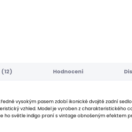
BESTSELLER
SKLADEM
S
ské džíny SOHO
Dámské džíny SLIM
JEANS MW GEN
7 Kč
2 156 Kč
(12)
Hodnocení
Di
středně vysokým pasem zdobí ikonické dvojité zadní sedlo
teristický vzhled. Model je vyroben z charakteristického 
lňuje ho světle indigo praní s vintage obnošeným efektem 