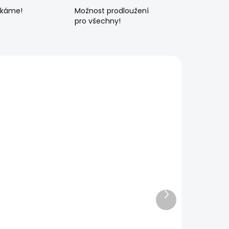
ékáme!
Možnost prodloužení
pro všechny!
Další
produkt