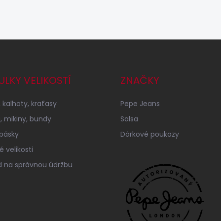
ULKY VELIKOSTÍ
ZNAČKY
 kalhoty, kraťasy
Pepe Jeans
a, mikiny, bundy
Salsa
 pásky
Dárkové poukazy
 velikosti
 na správnou údržbu