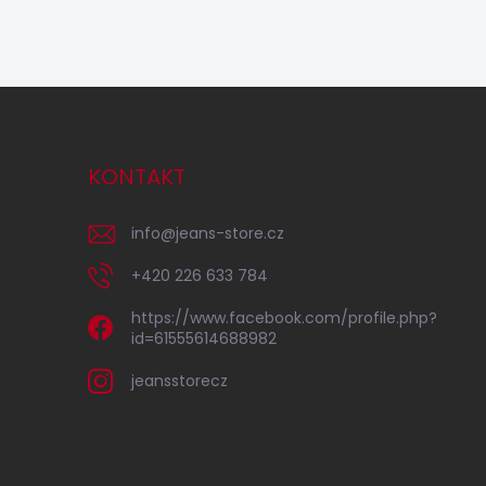
KONTAKT
info
@
jeans-store.cz
+420 226 633 784
https://www.facebook.com/profile.php?
id=61555614688982
jeansstorecz