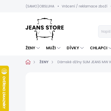
Přejít
(SAMO)OBSLUHA
Vrácení / reklamace zboží
na
obsah
ŽENY
MUŽI
DÍVKY
CHLAPCI
Domů
ŽENY
Dámské džíny SLIM JEANS MW 
Neohodnoceno
Podrobnosti hod
BESTSELLER
SALECODE:SRPEN:15:%