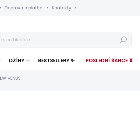
Doprava a platba
Kontakty
Hledat
DŽÍNY
BESTSELLERY ✨
POSLEDNÍ ŠANCE ⏳
 LW VENUS
nocení
ZNAČKA:
PEPE JEANS
3 299 Kč
1 93
Měrná
ZVOLTE VARIANTU
cena: