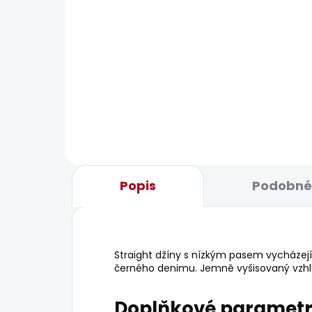
BESTSELLER
SKLADEM
Dámské tričko BRENDA
Dám
STRIPED
JEA
BRO
440 Kč
1 9
Popis
Podobné 
Straight džíny s nízkým pasem vycházejí 
černého denimu. Jemně vyšisovaný vzhle
Doplňkové paramet