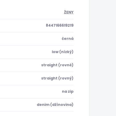
ŽENY
8447166619219
černá
low (nízký)
straight (rovné)
straight (rovný)
na zip
denim (džínovina)