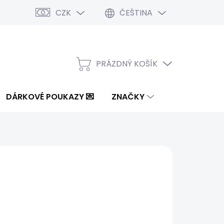
CZK
ČEŠTINA
PRÁZDNÝ KOŠÍK
NÁKUPNÍ
KOŠÍK
DÁRKOVÉ POUKAZY 💌
ZNAČKY
7 Kč