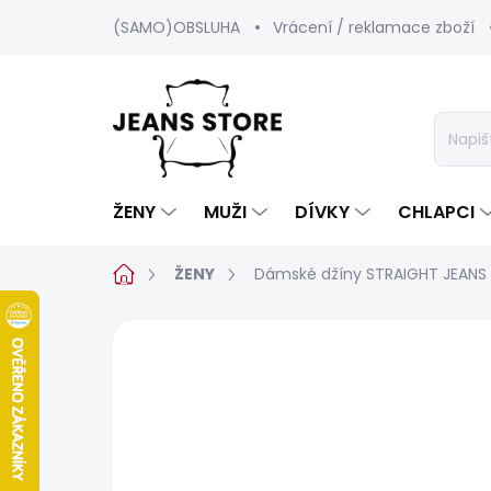
Přejít
(SAMO)OBSLUHA
Vrácení / reklamace zboží
na
obsah
ŽENY
MUŽI
DÍVKY
CHLAPCI
Domů
ŽENY
Dámské džíny STRAIGHT JEANS
Neohodnoceno
Podrobnosti hod
BESTSELLER
SALECODE:SRPEN:15:%