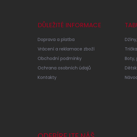
Z
á
p
a
DŮLEŽITÉ INFORMACE
TAB
t
í
Doprava a platba
Džíny,
Vrácení a reklamace zboží
Tričk
Obchodní podmínky
Boty,
Ochrana osobních údajů
Dětské
Kontakty
Návod
ODEBÍREJTE NÁŠ