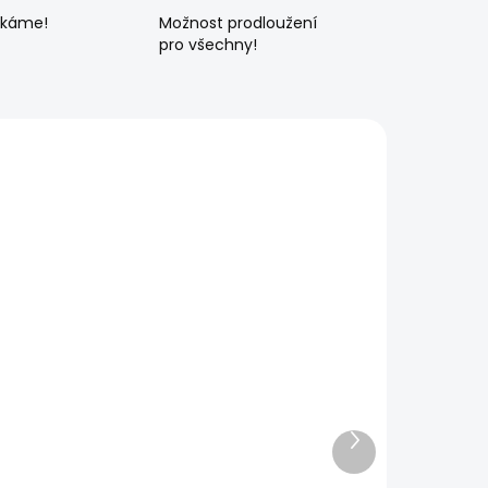
ékáme!
Možnost prodloužení
pro všechny!
Další
produkt