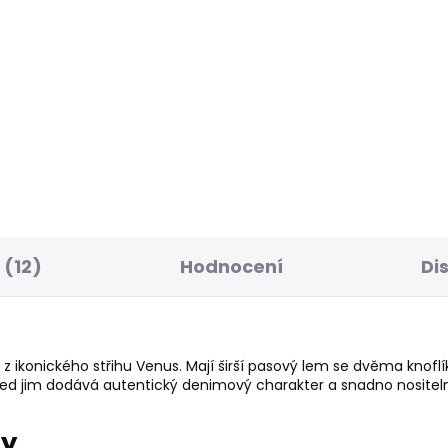
BESTSELLER
SKLADEM
S
ské džíny SLIM
Dámské kraťasy
NS LW ICONIC
REGULAR SHORT LW
OKE
SIOUXIE
50 Kč
1 042 Kč
od
(12)
Hodnocení
Di
z ikonického střihu Venus. Mají širší pasový lem se dvěma knofl
d jim dodává autentický denimový charakter a snadno nositelný
ry