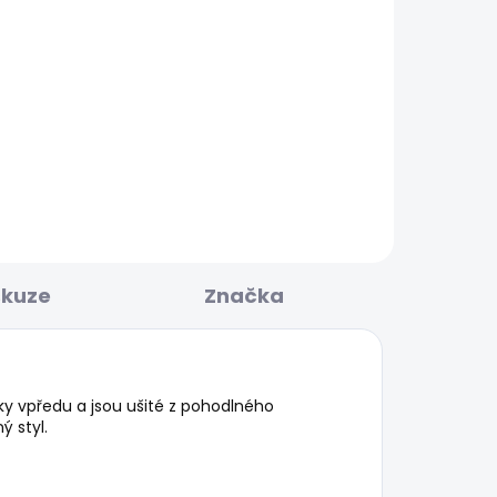
KLADEM
SKLADEM
Dámské tričko NADIRA
785 Kč
skuze
Značka
íky vpředu a jsou ušité z pohodlného
 styl.