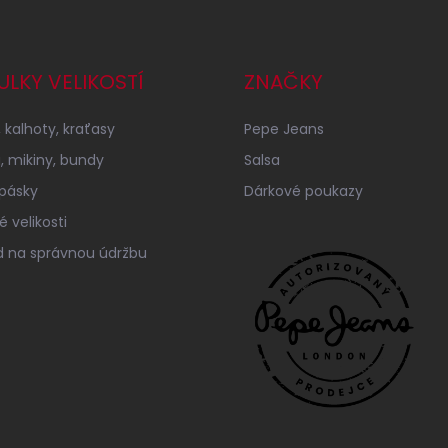
ULKY VELIKOSTÍ
ZNAČKY
 kalhoty, kraťasy
Pepe Jeans
a, mikiny, bundy
Salsa
 pásky
Dárkové poukazy
 velikosti
 na správnou údržbu