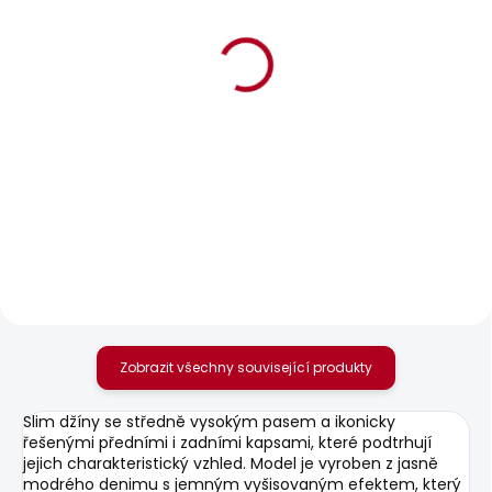
BESTSELLER
BESTSELLER
SKLADEM
SKLADEM
Dámské džíny FLARE
Dámské kraťasy
JEANS MW VENUS
REGULAR SHORT LW
SIOUXIE
1 701 Kč
1 042 Kč
od
Zobrazit všechny související produkty
Slim džíny se středně vysokým pasem a ikonicky
řešenými předními i zadními kapsami, které podtrhují
jejich charakteristický vzhled. Model je vyroben z jasně
modrého denimu s jemným vyšisovaným efektem, který