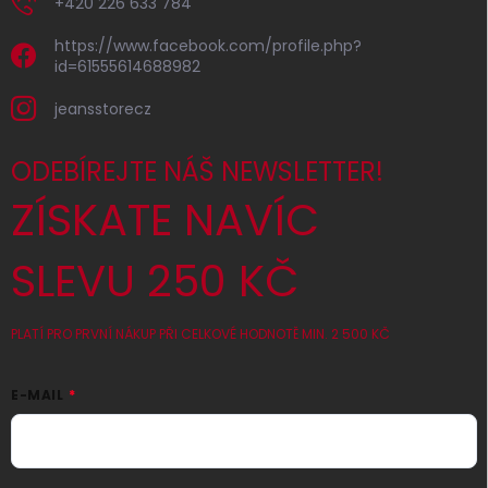
+420 226 633 784
https://www.facebook.com/profile.php?
id=61555614688982
jeansstorecz
ODEBÍREJTE NÁŠ NEWSLETTER!
ZÍSKATE NAVÍC
SLEVU 250 KČ
PLATÍ PRO PRVNÍ NÁKUP PŘI CELKOVÉ HODNOTĚ MIN. 2 500 KČ
E-MAIL