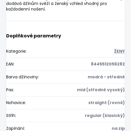
dodává džínům svěží a ženský vzhled vhodný pro
každodenní nošení.
Doplňkové parametry
Kategorie
:
ŽENY
EAN
:
8445512056282
Barva džínoviny
:
modrá - středně
Pas
:
mid (středně vysoký)
Nohavice
:
straight (rovné)
Střih
:
regular (klasický)
Zapínání
:
na zip