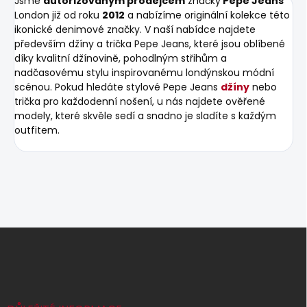
Jsme
autorizovaným prodejcem
značky
Pepe Jeans
London již od roku
2012
a nabízíme originální kolekce této
ikonické denimové značky. V naší nabídce najdete
především džíny a trička Pepe Jeans, které jsou oblíbené
díky kvalitní džínovině, pohodlným střihům a
nadčasovému stylu inspirovanému londýnskou módní
scénou. Pokud hledáte stylové Pepe Jeans
džíny
nebo
trička pro každodenní nošení, u nás najdete ověřené
modely, které skvěle sedí a snadno je sladíte s každým
outfitem.
Z
á
p
a
t