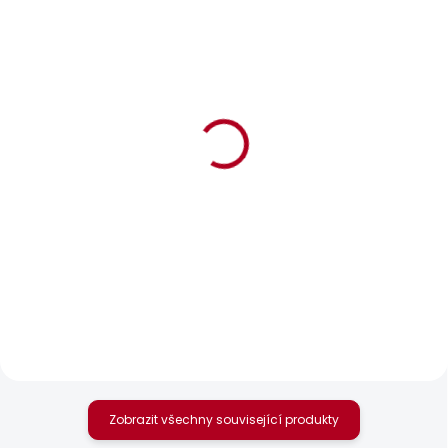
POSLEDNÍ ŠANCE
SKLADEM
SKLADEM
Dámské tričko
Dámské džíny SLIM
BLOOMA
JEANS UHW
440 Kč
595 Kč
Zobrazit všechny související produkty