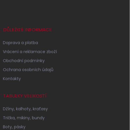
á
p
a
t
í
DŮLEŽITÉ INFORMACE
Doprava a platba
Vrácení a reklamace zboží
Obchodní podmínky
Ochrana osobních údajů
Kontakty
TABULKY VELIKOSTÍ
Džíny, kalhoty, kraťasy
Trička, mikiny, bundy
Boty, pásky