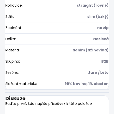
Nohavice
:
straight (rovné)
Střih
:
slim (úzký)
Zapínání
:
na zip
Délka
:
klasická
Materiál
:
denim (džínovina)
Skupina
:
B2B
Sezóna
:
Jaro / Léto
Složení materiálu
:
99% bavlna, 1% elastan
Diskuze
Buďte první, kdo napíše příspěvek k této položce.