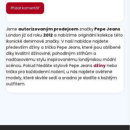
Přidat komentář
Jsme
autorizovaným prodejcem
značky
Pepe Jeans
London již od roku
2012
a nabízíme originální kolekce této
ikonické denimové značky. V naší nabídce najdete
především džíny a trička Pepe Jeans, které jsou oblíbené
díky kvalitní džínovině, pohodlným střihům a
nadčasovému stylu inspirovanému londýnskou módní
scénou. Pokud hledáte stylové Pepe Jeans
džíny
nebo
trička pro každodenní nošení, u nás najdete ověřené
modely, které skvěle sedí a snadno je sladíte s každým
outfitem.
Z