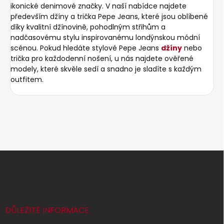
ikonické denimové značky. V naší nabídce najdete
především džíny a trička Pepe Jeans, které jsou oblíbené
díky kvalitní džínovině, pohodlným střihům a
nadčasovému stylu inspirovanému londýnskou módní
scénou. Pokud hledáte stylové Pepe Jeans
džíny
nebo
trička pro každodenní nošení, u nás najdete ověřené
modely, které skvěle sedí a snadno je sladíte s každým
outfitem.
Z
á
p
a
t
í
DŮLEŽITÉ INFORMACE