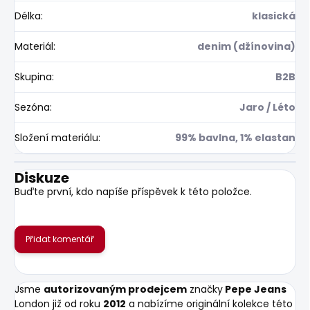
Délka
:
klasická
Materiál
:
denim (džínovina)
Skupina
:
B2B
Sezóna
:
Jaro / Léto
Složení materiálu
:
99% bavlna, 1% elastan
Diskuze
Buďte první, kdo napíše příspěvek k této položce.
Přidat komentář
Jsme
autorizovaným prodejcem
značky
Pepe Jeans
London již od roku
2012
a nabízíme originální kolekce této