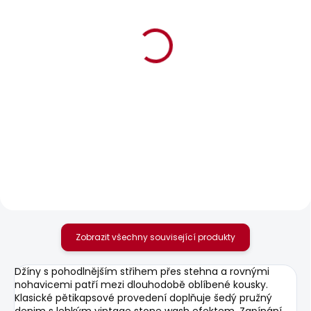
SKLADEM
SKLADEM
Pánský svetr ANDRE
Pánské kraťasy
TURTLE NECK
TAPER STANLEY
SHORT
1 003 Kč
1 465 Kč
Zobrazit všechny související produkty
Džíny s pohodlnějším střihem přes stehna a rovnými
nohavicemi patří mezi dlouhodobě oblíbené kousky.
Klasické pětikapsové provedení doplňuje šedý pružný
denim s lehkým vintage stone wash efektem. Zapínání