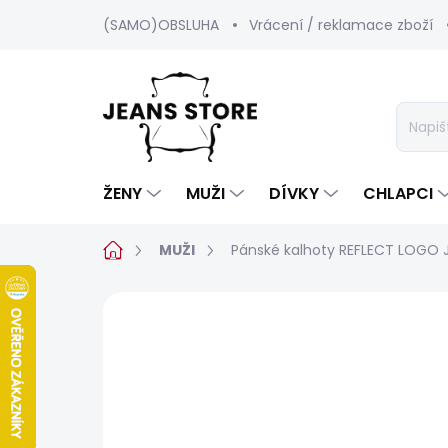
Přejít
(SAMO)OBSLUHA
Vrácení / reklamace zboží
na
obsah
ŽENY
MUŽI
DÍVKY
CHLAPCI
Domů
MUŽI
Pánské kalhoty REFLECT LOGO
Neohodnoceno
Podrobnosti hod
SALECODE:SRPEN:15:%