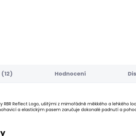
ELLER
SKLADEM
S
ské tričko JACKO
Pánské kraťasy REG
IPES
CHINO SHORT
 Kč
1 168 Kč
(12)
Hodnocení
Di
ky RBR Reflect Logo, ušitými z mimořádně měkkého a lehkého loop
nohavicí a elastickým pasem zaručuje dokonalé padnutí a pohodl
ry