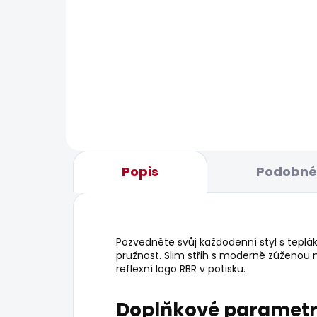
BESTSELLER
BESTS
SKLADEM
Pánské tričko EGGO N
Pán
STR
631 Kč
610
Popis
Podobné 
Pozvedněte svůj každodenní styl s teplá
pružnost. Slim střih s moderně zúženou 
reflexní logo RBR v potisku.
Doplňkové paramet