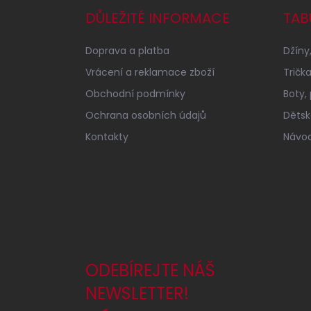
a
DŮLEŽITÉ INFORMACE
TAB
t
í
Doprava a platba
Džíny,
Vrácení a reklamace zboží
Tričk
Obchodní podmínky
Boty,
Ochrana osobních údajů
Dětské
Kontakty
Návod
ODEBÍREJTE NÁŠ
NEWSLETTER!