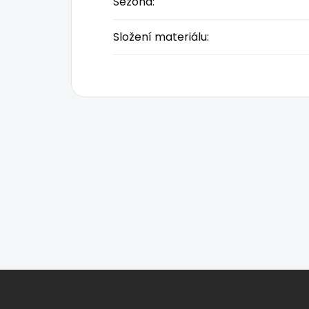
Sezóna
:
Složení materiálu
:
Z
á
p