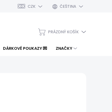
CZK
ČEŠTINA
PRÁZDNÝ KOŠÍK
NÁKUPNÍ
KOŠÍK
DÁRKOVÉ POUKAZY 💌
ZNAČKY
8 Kč