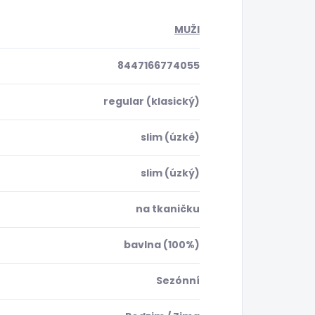
MUŽI
8447166774055
regular (klasický)
slim (úzké)
slim (úzký)
na tkaničku
bavlna (100%)
Sezónní