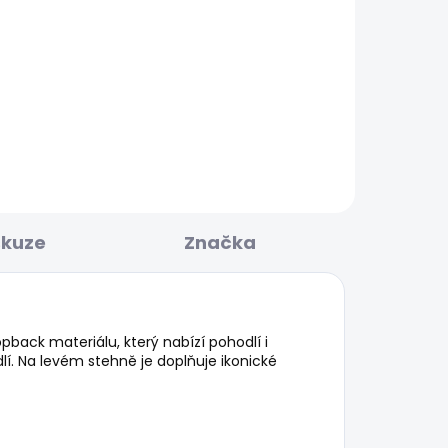
KLADEM
SKLADEM
ULAR
Pánské džíny SLIM JEANS
HATCH FS OXFORD BLUE
1 885 Kč
skuze
Značka
back materiálu, který nabízí pohodlí i
í. Na levém stehně je doplňuje ikonické