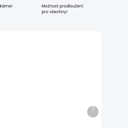
ékáme!
Možnost prodloužení
pro všechny!
Další
produkt