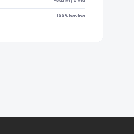
Podzim / Zima
100% bavlna