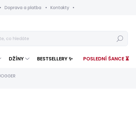
Doprava a platba
Kontakty
Hledat
DŽÍNY
BESTSELLERY ✨
POSLEDNÍ ŠANCE ⏳
 JOGGER
nocení
ZNAČKA:
RED BULL RACING X PEPE JEANS
2 399 Kč
1 80
Měrná
ZVOLTE VARIANTU
cena: