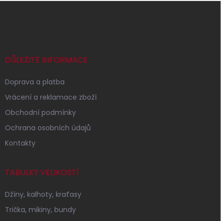
Z
á
p
a
t
í
DŮLEŽITÉ INFORMACE
Doprava a platba
Vrácení a reklamace zboží
Obchodní podmínky
Ochrana osobních údajů
Kontakty
TABULKY VELIKOSTÍ
Džíny, kalhoty, kraťasy
Trička, mikiny, bundy