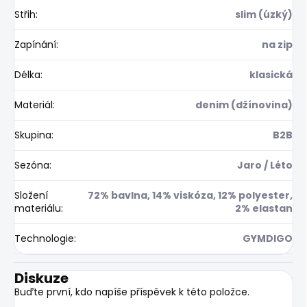
Střih
:
slim (úzký)
Zapínání
:
na zip
Délka
:
klasická
Materiál
:
denim (džínovina)
Skupina
:
B2B
Sezóna
:
Jaro / Léto
Složení
72% bavlna, 14% viskóza, 12% polyester,
materiálu
:
2% elastan
Technologie
:
GYMDIGO
Diskuze
Buďte první, kdo napíše příspěvek k této položce.