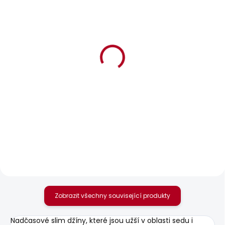
BESTSELLER
BESTSELLER
SKLADEM
SKLADEM
Pánské džíny
Pánské tričko
TAPERED JEANS
CONTRAST CONNOR
STANLEY
440 Kč
1 569 Kč
Zobrazit všechny související produkty
Nadčasové slim džíny, které jsou užší v oblasti sedu i