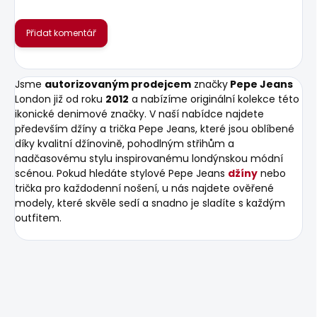
Přidat komentář
Jsme
autorizovaným prodejcem
značky
Pepe Jeans
London již od roku
2012
a nabízíme originální kolekce této
ikonické denimové značky. V naší nabídce najdete
především džíny a trička Pepe Jeans, které jsou oblíbené
díky kvalitní džínovině, pohodlným střihům a
nadčasovému stylu inspirovanému londýnskou módní
scénou. Pokud hledáte stylové Pepe Jeans
džíny
nebo
trička pro každodenní nošení, u nás najdete ověřené
modely, které skvěle sedí a snadno je sladíte s každým
outfitem.