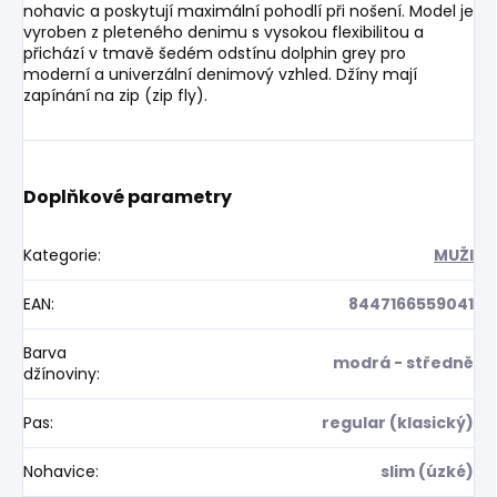
nohavic a poskytují maximální pohodlí při nošení. Model je
vyroben z pleteného denimu s vysokou flexibilitou a
přichází v tmavě šedém odstínu dolphin grey pro
moderní a univerzální denimový vzhled. Džíny mají
zapínání na zip (zip fly).
Doplňkové parametry
Kategorie
:
MUŽI
EAN
:
8447166559041
Barva
modrá - středně
džínoviny
:
Pas
:
regular (klasický)
Nohavice
:
slim (úzké)