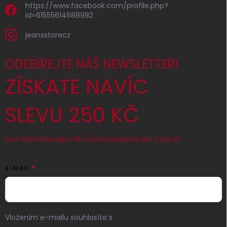
https://www.facebook.com/profile.php?
id=61555614688982
jeansstorecz
ODEBÍREJTE NÁŠ NEWSLETTER!
ZÍSKATE NAVÍC
SLEVU 250 KČ
PLATÍ PRO PRVNÍ NÁKUP PŘI CELKOVÉ HODNOTĚ MIN. 2 500 KČ
E-MAIL
Vložením e-mailu souhlasíte s
podmínkami ochrany