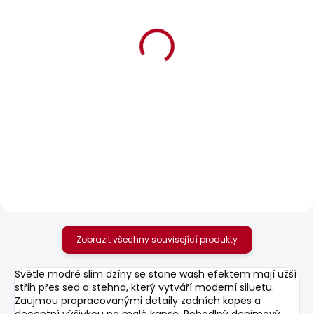
BESTSELLER
SKLADEM
SKLADEM
Pánské tričko SMALL
Pánské džíny
FLAG
FINSBURY
506 Kč
1 950 Kč
Zobrazit všechny související produkty
Světle modré slim džíny se stone wash efektem mají užší
střih přes sed a stehna, který vytváří moderní siluetu.
Zaujmou propracovanými detaily zadních kapes a
decentní výšivkou na malé kapse. Pohodlný denimový