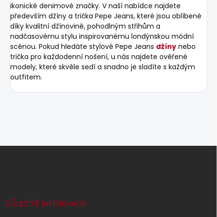
ikonické denimové značky. V naší nabídce najdete
především džíny a trička Pepe Jeans, které jsou oblíbené
díky kvalitní džínovině, pohodlným střihům a
nadčasovému stylu inspirovanému londýnskou módní
scénou. Pokud hledáte stylové Pepe Jeans
džíny
nebo
trička pro každodenní nošení, u nás najdete ověřené
modely, které skvěle sedí a snadno je sladíte s každým
outfitem.
Z
á
p
a
t
í
DŮLEŽITÉ INFORMACE