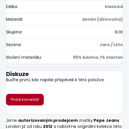
Délka
:
klasická
Materiál
:
denim (džínovina)
Skupina
:
B2B
Sezóna
:
Jaro / Léto
Složení materiálu
:
99% bavlna, 1% elastan
Diskuze
Buďte první, kdo napíše příspěvek k této položce.
Přidat komentář
Jsme
autorizovaným prodejcem
značky
Pepe Jeans
London již od roku
2012
a nabízíme originální kolekce této