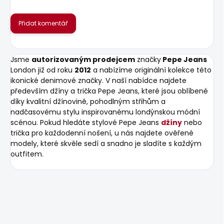
Přidat komentář
Jsme
autorizovaným prodejcem
značky
Pepe Jeans
London již od roku
2012
a nabízíme originální kolekce této
ikonické denimové značky. V naší nabídce najdete
především džíny a trička Pepe Jeans, které jsou oblíbené
díky kvalitní džínovině, pohodlným střihům a
nadčasovému stylu inspirovanému londýnskou módní
scénou. Pokud hledáte stylové Pepe Jeans
džíny
nebo
trička pro každodenní nošení, u nás najdete ověřené
modely, které skvěle sedí a snadno je sladíte s každým
outfitem.