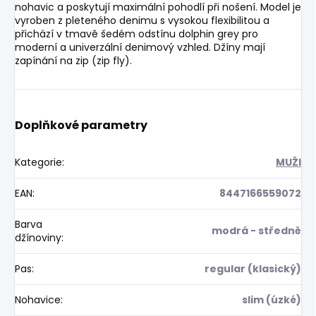
nohavic a poskytují maximální pohodlí při nošení. Model je
vyroben z pleteného denimu s vysokou flexibilitou a
přichází v tmavě šedém odstínu dolphin grey pro
moderní a univerzální denimový vzhled. Džíny mají
zapínání na zip (zip fly).
Doplňkové parametry
Kategorie
:
MUŽI
EAN
:
8447166559072
Barva
modrá - středně
džínoviny
:
Pas
:
regular (klasický)
Nohavice
:
slim (úzké)