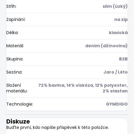
Střih
:
slim (úzký)
Zapínání
:
na zip
Délka
:
klasická
Materiál
:
denim (džínovina)
Skupina
:
B2B
Sezóna
:
Jaro / Léto
Složení
72% bavlna, 14% viskóza, 12% polyester,
materiálu
:
2% elastan
Technologie
:
GYMDIGO
Diskuze
Buďte první, kdo napíše příspěvek k této položce.