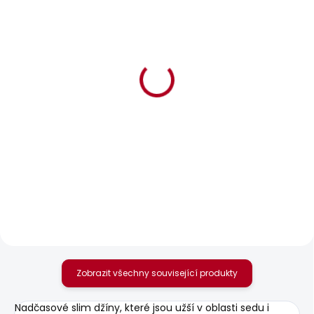
BESTSELLER
SKLADEM
SKLADEM
Pánská mikina GEO
Pánské tričko EGGO N
CREW SMALL LOGO
631 Kč
856 Kč
Zobrazit všechny související produkty
Nadčasové slim džíny, které jsou užší v oblasti sedu i