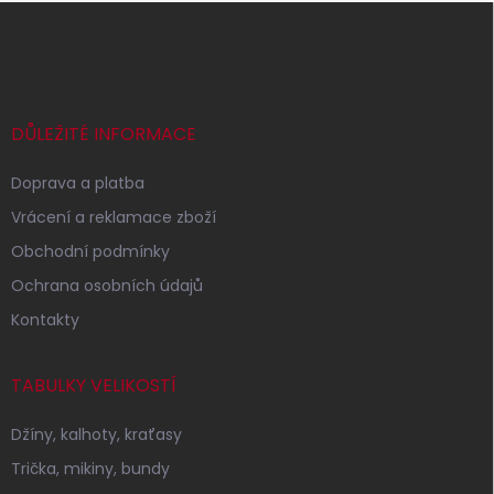
Z
á
p
a
t
í
DŮLEŽITÉ INFORMACE
Doprava a platba
Vrácení a reklamace zboží
Obchodní podmínky
Ochrana osobních údajů
Kontakty
TABULKY VELIKOSTÍ
Džíny, kalhoty, kraťasy
Trička, mikiny, bundy